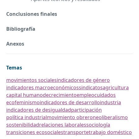
Conclusiones finales
Bibliografía
Anexos
Temas
movimientos sociales
indicadores de género
indicadores macroeconómicos
sindicatos
agricultura
capital humano
decrecimiento
empleo
cuidados
ecofeminismo
indicadores de desarrollo
industria
indicadores de desigualdad
participación
política industrial
movimiento obrero
neoliberalismo
sostenibilidad
relaciones laborales
sociología
transiciones ecosociales
transporte
trabajo doméstico