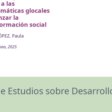
 a las
máticas glocales
nzar la
ormación social
PEZ, Paula
bao, 2025
de Estudios sobre Desarrol