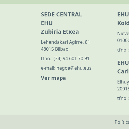
SEDE CENTRAL
EHU
EHU
Kol
Zubiria Etxea
Nieve
01006
Lehendakari Agirre, 81
48015 Bilbao
tfno.
tfno.:
(34) 94 601 70 91
EHU
e-mail:
hegoa@ehu.eus
Car
Ver mapa
Elhuy
20018
tfno.
Políti