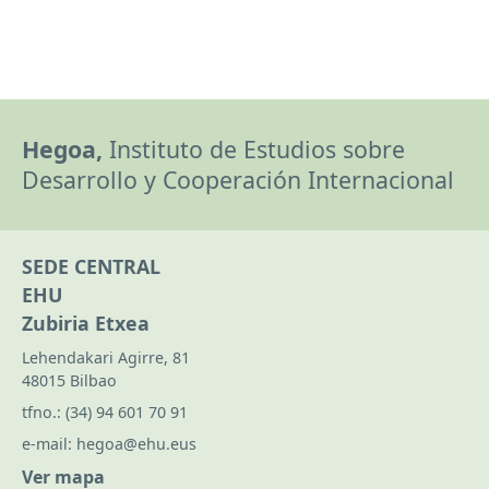
Hegoa,
Instituto de Estudios sobre
Desarrollo y Cooperación Internacional
SEDE CENTRAL
EHU
Zubiria Etxea
Lehendakari Agirre, 81
48015 Bilbao
tfno.:
(34) 94 601 70 91
e-mail:
hegoa@ehu.eus
Ver mapa