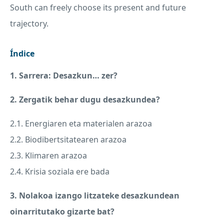
South can freely choose its present and future
trajectory.
Índice
1. Sarrera: Desazkun… zer?
2. Zergatik behar dugu desazkundea?
2.1. Energiaren eta materialen arazoa
2.2. Biodibertsitatearen arazoa
2.3. Klimaren arazoa
2.4. Krisia soziala ere bada
3. Nolakoa izango litzateke desazkundean
oinarritutako gizarte bat?