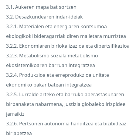
3.1. Aukeren mapa bat sortzen
3.2. Desazkundearen indar-ideiak
3.2.1. Materialen eta energiaren kontsumoa
ekologikoki bideragarriak diren mailetara murriztea
3.2.2. Ekonomiaren birlokalizazioa eta dibertsifikazioa
3.2.3. Metabolismo soziala metabolismo
ekosistemikoaren barruan integratzea
3.2.4. Produkzioa eta erreprodukzioa unitate
ekonomiko bakar batean integratzea
3.2.5. Lurralde arteko eta barruko aberastasunaren
birbanaketa nabarmena, justizia globaleko irizpideei
jarraikiz
3.2.6. Pertsonen autonomia handitzea eta bizibideaz
birjabetzea