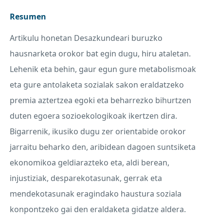
Resumen
Artikulu honetan Desazkundeari buruzko
hausnarketa orokor bat egin dugu, hiru ataletan.
Lehenik eta behin, gaur egun gure metabolismoak
eta gure antolaketa sozialak sakon eraldatzeko
premia aztertzea egoki eta beharrezko bihurtzen
duten egoera sozioekologikoak ikertzen dira.
Bigarrenik, ikusiko dugu zer orientabide orokor
jarraitu beharko den, aribidean dagoen suntsiketa
ekonomikoa geldiarazteko eta, aldi berean,
injustiziak, desparekotasunak, gerrak eta
mendekotasunak eragindako haustura soziala
konpontzeko gai den eraldaketa gidatze aldera.