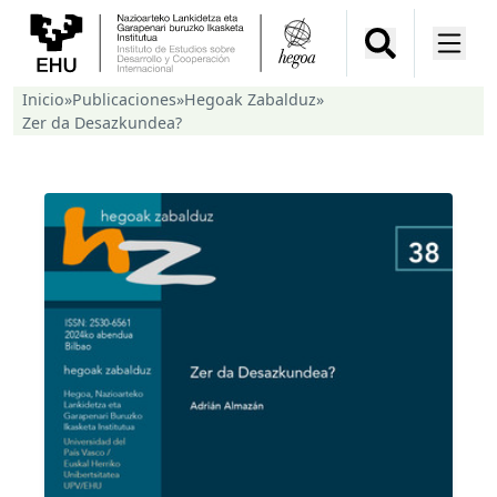
Inicio
»
Publicaciones
»
Hegoak Zabalduz
»
Zer da Desazkundea?