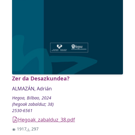
Zer da Desazkundea?
ALMAZÁN, Adrián
Hegoa, Bilbao, 2024
(hegoak zabalduz; 38)
2530-6561
Hegoak_zabalduz_38.pdf
1917
297