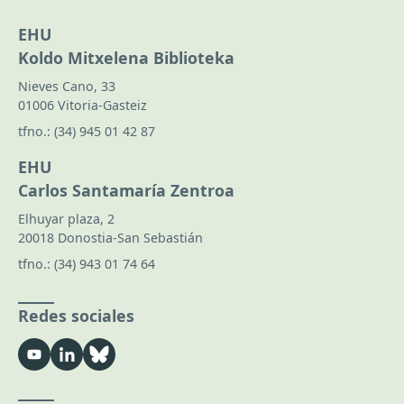
EHU
Koldo Mitxelena Biblioteka
Nieves Cano, 33
01006 Vitoria-Gasteiz
tfno.:
(34) 945 01 42 87
EHU
Carlos Santamaría Zentroa
Elhuyar plaza, 2
20018 Donostia-San Sebastián
tfno.:
(34) 943 01 74 64
Redes sociales