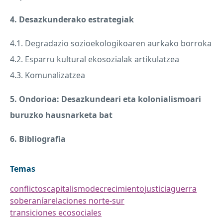
4. Desazkunderako estrategiak
4.1. Degradazio sozioekologikoaren aurkako borroka
4.2. Esparru kultural ekosozialak artikulatzea
4.3. Komunalizatzea
5. Ondorioa: Desazkundeari eta kolonialismoari
buruzko hausnarketa bat
6. Bibliografia
Temas
conflictos
capitalismo
decrecimiento
justicia
guerra
soberanía
relaciones norte-sur
transiciones ecosociales