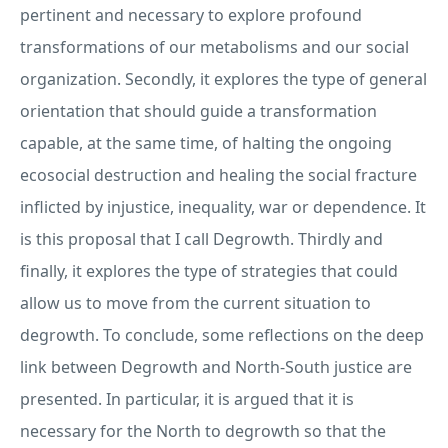
pertinent and necessary to explore profound
transformations of our metabolisms and our social
organization. Secondly, it explores the type of general
orientation that should guide a transformation
capable, at the same time, of halting the ongoing
ecosocial destruction and healing the social fracture
inflicted by injustice, inequality, war or dependence. It
is this proposal that I call Degrowth. Thirdly and
finally, it explores the type of strategies that could
allow us to move from the current situation to
degrowth. To conclude, some reflections on the deep
link between Degrowth and North-South justice are
presented. In particular, it is argued that it is
necessary for the North to degrowth so that the