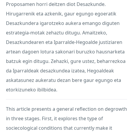
Proposamen horri deitzen diot Desazkunde.
Hirugarrenik eta azkenik, gaur egungo egoeratik
Desazkundera igarotzeko aukera emango diguten
estrategia-motak zehaztu ditugu. Amaitzeko,
Desazkundearen eta Iparralde-Hegoalde justiziaren
artean dagoen lotura sakonari buruzko hausnarketa
batzuk egin ditugu. Zehazki, gure ustez, beharrezkoa
da Iparraldeak desazkundea izatea, Hegoaldeak
askatasunez aukeratu dezan bere gaur egungo eta
etorkizuneko ibilbidea.
This article presents a general reflection on degrowth
in three stages. First, it explores the type of
sociecological conditions that currently make it