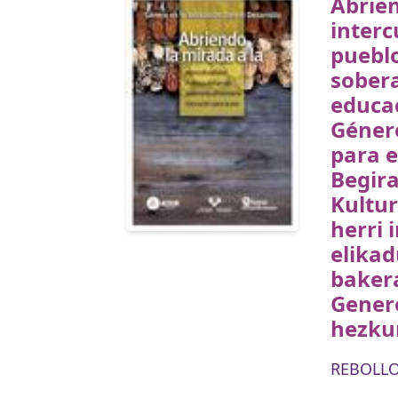
Abrien
interc
pueblo
sobera
educac
Géner
para e
Begira
Kultu
herri 
elikad
baker
Gener
hezku
REBOLLO