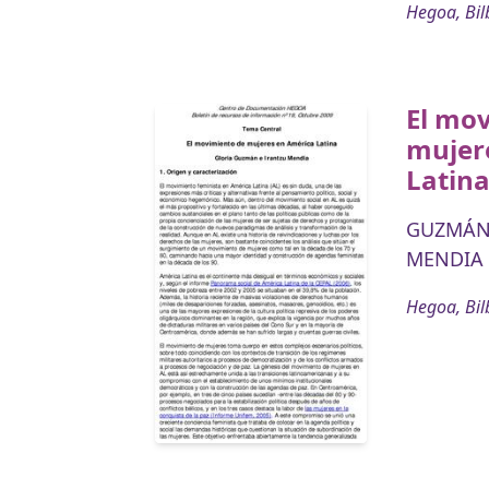
Hegoa, Bil
El mo
mujer
Latin
GUZMÁN 
MENDIA 
Hegoa, Bil