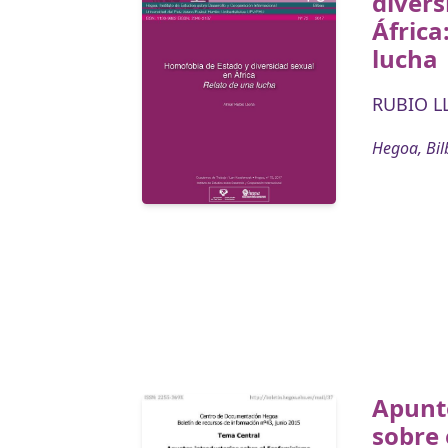
divers
África
lucha
RUBIO L
Hegoa, Bil
Apunte
sobre