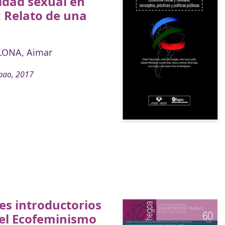
idad sexual en
: Relato de una
LONA, Aimar
bao, 2017
s introductorios
 el Ecofeminismo