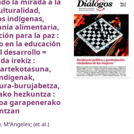
do la mirada a la
ulturalidad,
s indígenas,
nía alimentaria,
ión para la paz :
o en la educación
l desarrollo =
da irekiz :
rartekotasuna,
indigenak,
ura-burujabetza,
ako hezkuntza :
oa garapenerako
ntzan
, MªAngeles
;
(et al.)