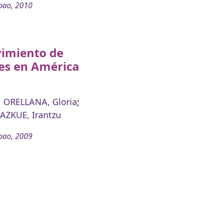
bao, 2010
vimiento de
es en América
a
ORELLANA, Gloria
;
AZKUE, Irantzu
bao, 2009