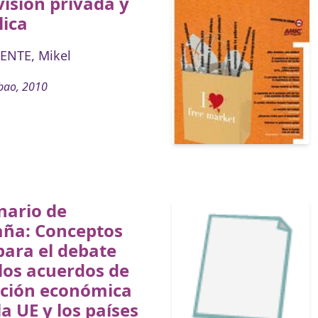
visión privada y
lica
ENTE, Mikel
bao, 2010
nario de
ña: Conceptos
para el debate
los acuerdos de
ación económica
la UE y los países