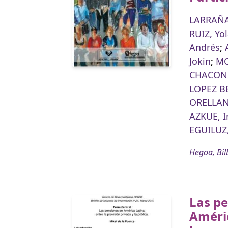
LARRAÑA
RUIZ, Yo
Andrés
;
Jokin
;
MO
CHACON 
LOPEZ B
ORELLANA
AZKUE, I
EGUILUZ,
Hegoa, Bil
Las p
Améric