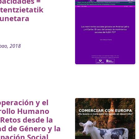
pacidades =
tentzietatik
sunetara
bao, 2018
peración y el
rollo Humano
 Retos desde la
d de Género y la
ipación Social