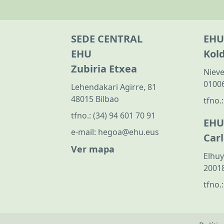
SEDE CENTRAL
EHU
EHU
Kol
Zubiria Etxea
Nieve
01006
Lehendakari Agirre, 81
48015 Bilbao
tfno.
tfno.:
(34) 94 601 70 91
EHU
e-mail:
hegoa@ehu.eus
Car
Ver mapa
Elhuy
20018
tfno.