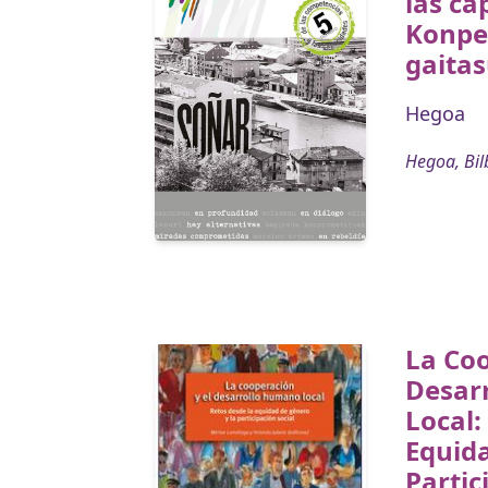
las ca
Konpe
gaita
Hegoa
Hegoa, Bil
La Coo
Desar
Local:
Equida
Partic