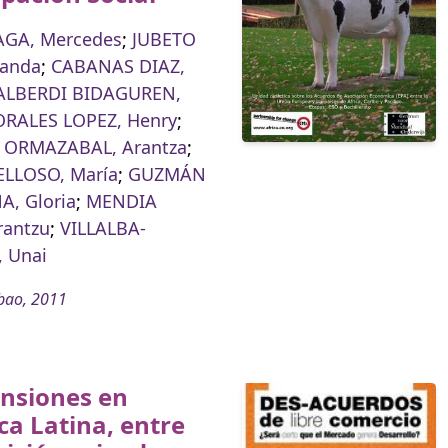
GA, Mercedes
;
JUBETO
landa
;
CABANAS DIAZ,
ALBERDI BIDAGUREN,
RALES LOPEZ, Henry
;
ORMAZABAL, Arantza
;
ELLOSO, María
;
GUZMÁN
, Gloria
;
MENDIA
rantzu
;
VILLALBA-
 Unai
bao, 2011
ensiones en
a Latina, entre