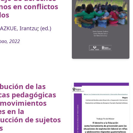
os en conflictos
dos
AZKUE, Irantzu
;
(ed.)
bao, 2022
bución de las
cas pedagógicas
s movimientos
es en la
ucción de sujetos
s