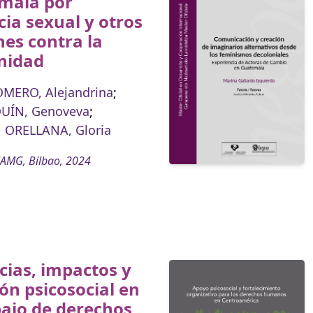
mala por
cia sexual y otros
es contra la
nidad
MERO, Alejandrina
;
ÍN, Genoveva
;
ORELLANA, Gloria
AMG, Bilbao, 2024
cias, impactos y
ón psicosocial en
bajo de derechos