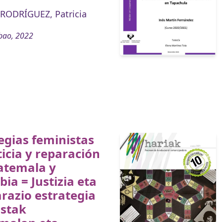
RODRÍGUEZ, Patricia
bao, 2022
egias feministas
ticia y reparación
atemala y
ia = Justizia eta
razio estrategia
istak