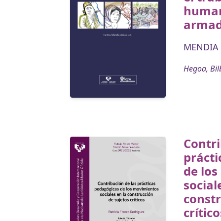
human
arma
MENDIA 
Hegoa, Bil
Contri
prácti
de lo
social
constr
crítico