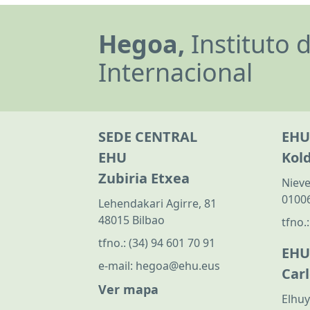
Hegoa,
Instituto 
Internacional
SEDE CENTRAL
EHU
EHU
Kol
Zubiria Etxea
Nieve
01006
Lehendakari Agirre, 81
48015 Bilbao
tfno.
tfno.:
(34) 94 601 70 91
EHU
e-mail:
hegoa@ehu.eus
Car
Ver mapa
Elhuy