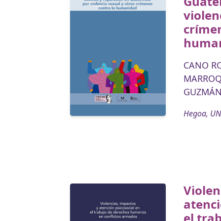
Guate
violen
crímen
huma
CANO RO
MARROQU
GUZMÁN 
Hegoa, UN
Violen
atenci
el tra