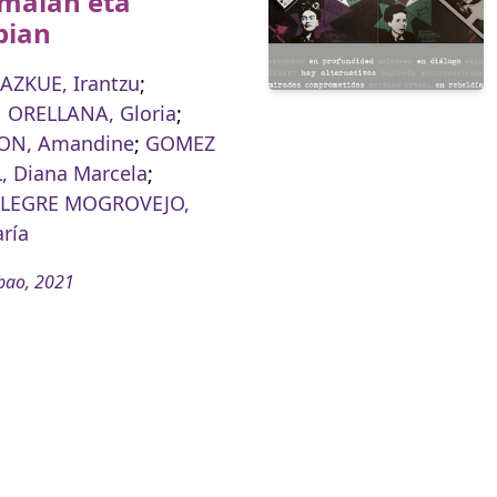
malan eta
bian
AZKUE, Irantzu
;
ORELLANA, Gloria
;
ON, Amandine
;
GOMEZ
 Diana Marcela
;
LEGRE MOGROVEJO,
ría
bao, 2021