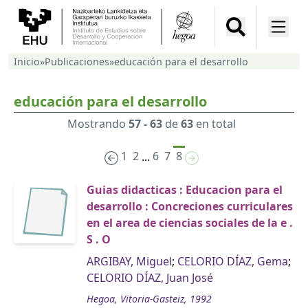
Inicio
»
Publicaciones
»
educación para el desarrollo
educación para el desarrollo
Mostrando
57 - 63
de
63
en total
1
2
6
7
8
...
Guias didacticas : Educacion para el
desarrollo : Concreciones curriculares
en el area de ciencias sociales de la e .
S . O
ARGIBAY, Miguel
;
CELORIO DÍAZ, Gema
;
CELORIO DÍAZ, Juan José
Hegoa, Vitoria-Gasteiz, 1992