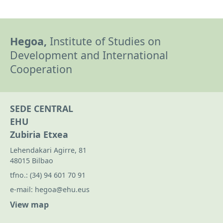
Hegoa,
Institute of Studies on
Development and International
Cooperation
SEDE CENTRAL
EHU
Zubiria Etxea
Lehendakari Agirre, 81
48015 Bilbao
tfno.:
(34) 94 601 70 91
e-mail:
hegoa@ehu.eus
View map