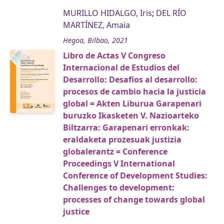
MURILLO HIDALGO, Iris
;
DEL RÍO
MARTÍNEZ, Amaia
Hegoa, Bilbao, 2021
Libro de Actas V Congreso
Internacional de Estudios del
Desarrollo: Desafíos al desarrollo:
procesos de cambio hacia la justicia
global = Akten Liburua Garapenari
buruzko Ikasketen V. Nazioarteko
Biltzarra: Garapenari erronkak:
eraldaketa prozesuak justizia
globalerantz = Conference
Proceedings V International
Conference of Development Studies:
Challenges to development:
processes of change towards global
justice