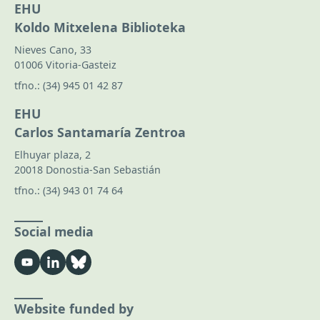
EHU
Koldo Mitxelena Biblioteka
Nieves Cano, 33
01006 Vitoria-Gasteiz
tfno.:
(34) 945 01 42 87
EHU
Carlos Santamaría Zentroa
Elhuyar plaza, 2
20018 Donostia-San Sebastián
tfno.:
(34) 943 01 74 64
Social media
Website funded by