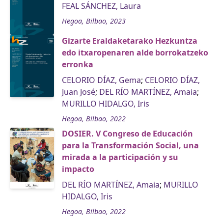
FEAL SÁNCHEZ, Laura
Hegoa, Bilbao, 2023
Gizarte Eraldaketarako Hezkuntza
edo itxaropenaren alde borrokatzeko
erronka
CELORIO DÍAZ, Gema
;
CELORIO DÍAZ,
Juan José
;
DEL RÍO MARTÍNEZ, Amaia
;
MURILLO HIDALGO, Iris
Hegoa, Bilbao, 2022
DOSIER. V Congreso de Educación
para la Transformación Social, una
mirada a la participación y su
impacto
DEL RÍO MARTÍNEZ, Amaia
;
MURILLO
HIDALGO, Iris
Hegoa, Bilbao, 2022