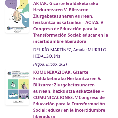
AKTAK. Gizarte Eraldaketarako
Hezkuntzaren V. Biltzarra:
Ziurgabetasunaren aurrean,
hezkuntza askatzailea = ACTAS. V
Congreso de Educación para la
Transformación Social: educar en la
incertidumbre liberadora
DEL RÍO MARTÍNEZ, Amaia
;
MURILLO
HIDALGO, Iris
Hegoa, Bilbao, 2021
KOMUNIKAZIOAK. Gizarte
Eraldaketarako Hezkuntzaren V.
Biltzarra: Ziurgabetasunaren
aurrean, hezkuntza askatzailea =
COMUNICACIONES. V Congreso de
Educación para la Transformación
Social: educar en la incertidumbre
liberadora