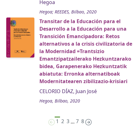
Hegoa
Hegoa; REEDES, Bilbao, 2020
Transitar de la Educación para el
Desarrollo a la Educación para una
Transición Emancipadora: Retos
alternativos a la crisis civilizatoria de
la Modernidad =Trantsizio
Emantzipatzailerako Hezkuntzarako
bidea, Garapenerako Hezkuntzatik
abiatuta: Erronka alternatiboak
Modernitatearen zibilizazio-krisiari
CELORIO DÍAZ, Juan José
Hegoa, Bilbao, 2020
1
2
3
7
8
…