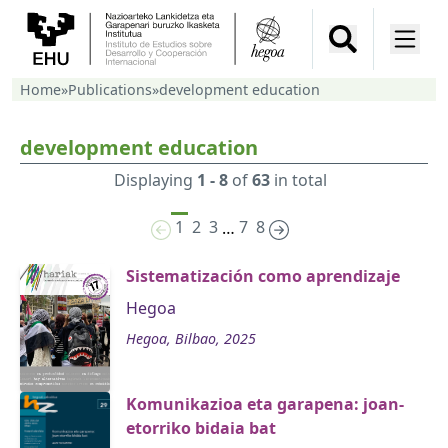
Home
»
Publications
»
development education
development education
Displaying
1 - 8
of
63
in total
1
2
3
7
8
…
Sistematización como aprendizaje
Hegoa
Hegoa, Bilbao, 2025
Komunikazioa eta garapena: joan-
etorriko bidaia bat