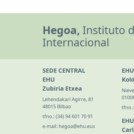
Hegoa,
Instituto 
Internacional
SEDE CENTRAL
EHU
EHU
Kol
Zubiria Etxea
Nieve
01006
Lehendakari Agirre, 81
48015 Bilbao
tfno.
tfno.:
(34) 94 601 70 91
EHU
e-mail:
hegoa@ehu.eus
Car