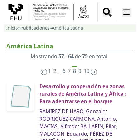
Inicio
»
Publicaciones
»
América Latina
América Latina
Mostrando
57 - 64
de
75
en total
1
2
6
7
8
9
10
...
Desarrollo y cooperación en zonas
rurales de América Latina y África :
Para adentrarse en el bosque
RAMIREZ DE HARO, Gonzalo
;
RODRIGUEZ-CARMONA, Antonio
;
MACIAS, Alfredo
;
BALLARIN, Pilar
;
MALAGON, Eduardo
;
PÉREZ DE