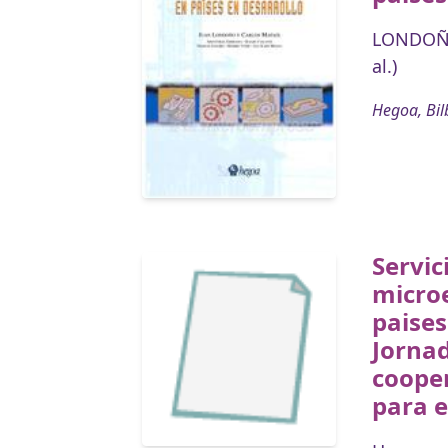
LONDOÑO
al.)
Hegoa, Bil
Servic
micro
paises
Jorna
cooper
para e