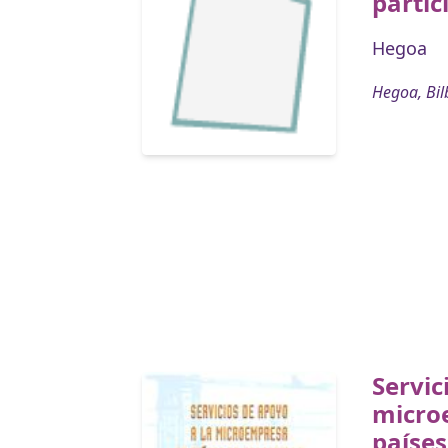
partic
Hegoa
Hegoa, Bil
Servic
micro
países