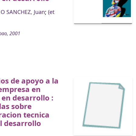
 SANCHEZ, Juan
;
(et
bao, 2001
ios de apoyo a la
empresa en
 en desarrollo :
das sobre
acion tecnica
l desarrollo