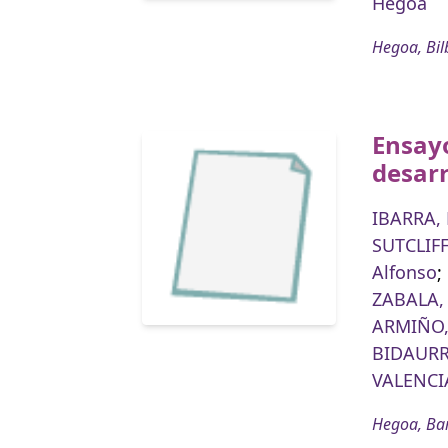
Hegoa
Hegoa, Bil
Ensayo
desar
IBARRA,
SUTCLIFF
Alfonso
;
ZABALA,
ARMIÑO,
BIDAURR
VALENCIA
Hegoa, Ba