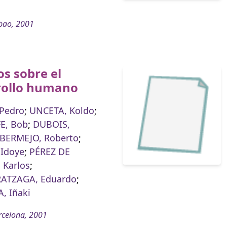
bao, 2001
s sobre el
rollo humano
 Pedro
;
UNCETA, Koldo
;
E, Bob
;
DUBOIS,
BERMEJO, Roberto
;
 Idoye
;
PÉREZ DE
 Karlos
;
ATZAGA, Eduardo
;
, Iñaki
rcelona, 2001