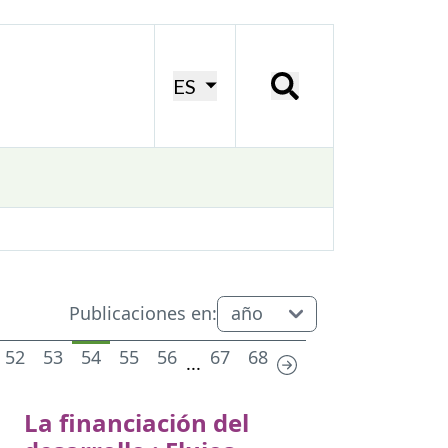
ES
Publicaciones en:
52
53
54
55
56
67
68
...
La financiación del