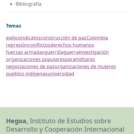
Bibliografía
Temas
exilio
sindicatos
construcción de paz
Colombia
represión
conflictos
derechos humanos
fuerzas armadas
guerrilla
guerra
investigación
organizaciones populares
paramilitares
negociaciones de paz
organizaciones de mujeres
pueblos indígenas
universidad
Hegoa,
Instituto de Estudios sobre
Desarrollo y Cooperación Internacional