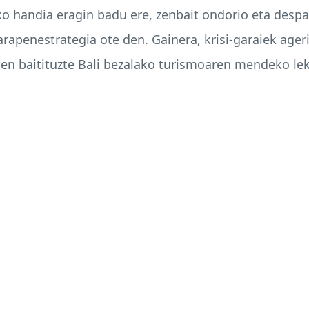
 handia eragin badu ere, zenbait ondorio eta despar
arapenestrategia ote den. Gainera, krisi-garaiek ager
iten baitituzte Bali bezalako turismoaren mendeko le