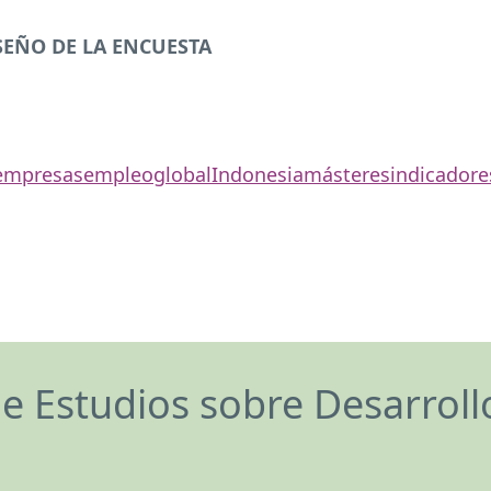
SEÑO DE LA
ENCUESTA
empresas
empleo
global
Indonesia
másteres
indicadore
de Estudios sobre Desarrol