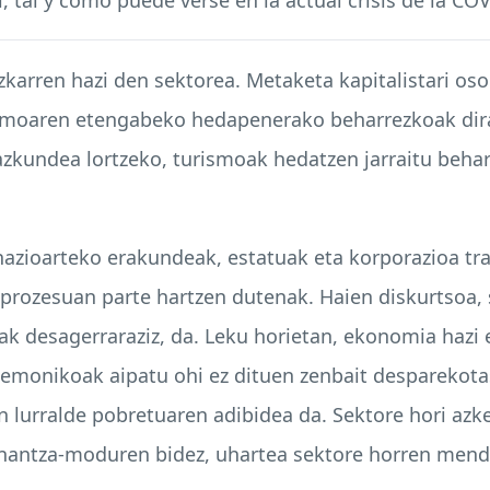
arren hazi den sektorea. Metaketa kapitalistari os
ismoaren etengabeko hedapenerako beharrezkoak dira
zkundea lortzeko, turismoak hedatzen jarraitu behar 
 nazioarteko erakundeak, estatuak eta korporazioa tr
 prozesuan parte hartzen dutenak. Haien diskurtsoa,
k desagerraraziz, da. Leku horietan, ekonomia hazi 
egemonikoak aipatu ohi ez dituen zenbait desparekot
den lurralde pobretuaren adibidea da. Sektore hori a
rnantza-moduren bidez, uhartea sektore horren men