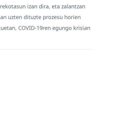
ekotasun izan dira, eta zalantzan
ian uzten dituzte prozesu horien
kuetan,
COVID
-19ren egungo krisian