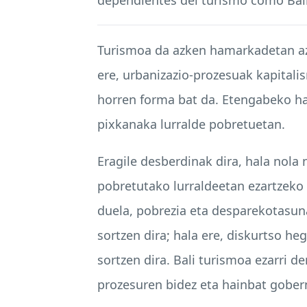
Turismoa da azken hamarkadetan azk
ere, urbanizazio-prozesuak kapital
horren forma bat da. Etengabeko ha
pixkanaka lurralde pobretuetan.
Eragile desberdinak dira, hala nola
pobretutako lurraldeetan ezartzeko
duela, pobrezia eta desparekotasuna
sortzen dira; hala ere, diskurtso h
sortzen dira. Bali turismoa ezarri 
prozesuren bidez eta hainbat gobe