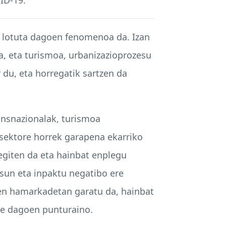
o lotuta dagoen fenomenoa da. Izan
, eta turismoa, urbanizazioprozesu
du, eta horregatik sartzen da
ansnazionalak, turismoa
 sektore horrek garapena ekarriko
egiten da eta hainbat enplegu
asun eta inpaktu negatibo ere
zken hamarkadetan garatu da, hainbat
de dagoen punturaino.