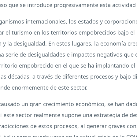
eso que se introduce progresivamente esta actividad 
ganismos internacionales, los estados y corporacion
r el turismo en los territorios empobrecidos bajo el 
a y la desigualdad. En estos lugares, la economía cre
 serie de desigualdades e impactos negativos que e
rritorio empobrecido en el que se ha implantando el 
imas décadas, a través de diferentes procesos y bajo 
pende enormemente de este sector.
 causado un gran crecimiento económico, se han dad
este sector realmente supone una estrategia de desa
tradicciones de estos procesos, al generar graves co
 tal y como puede verse en la actual crisis de la
COV