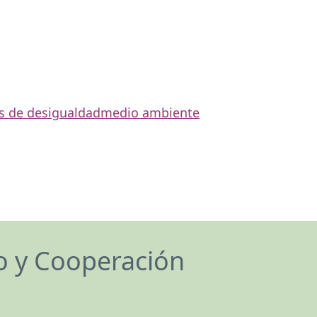
s de desigualdad
medio ambiente
lo y Cooperación