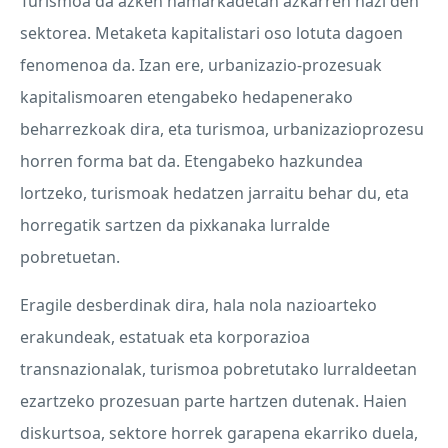
Turismoa da azken hamarkadetan azkarren hazi den
sektorea. Metaketa kapitalistari oso lotuta dagoen
fenomenoa da. Izan ere, urbanizazio-prozesuak
kapitalismoaren etengabeko hedapenerako
beharrezkoak dira, eta turismoa, urbanizazioprozesu
horren forma bat da. Etengabeko hazkundea
lortzeko, turismoak hedatzen jarraitu behar du, eta
horregatik sartzen da pixkanaka lurralde
pobretuetan.
Eragile desberdinak dira, hala nola nazioarteko
erakundeak, estatuak eta korporazioa
transnazionalak, turismoa pobretutako lurraldeetan
ezartzeko prozesuan parte hartzen dutenak. Haien
diskurtsoa, sektore horrek garapena ekarriko duela,