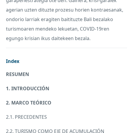
garapenestrategia ote den. Gainera, krisi-garaiek
agerian uzten dituzte prozesu horien kontraesanak,
ondorio larriak eragiten baitituzte Bali bezalako
turismoaren mendeko lekuetan,
COVID
-19ren
egungo krisian ikus daitekeen bezala.
Index
RESUMEN
1. INTRODUCCIÓN
2.
MARCO
TEÓRICO
2.1.
PRECEDENTES
2.2.
TURISMO
COMO
EJE
DE ACUMULACIÓN