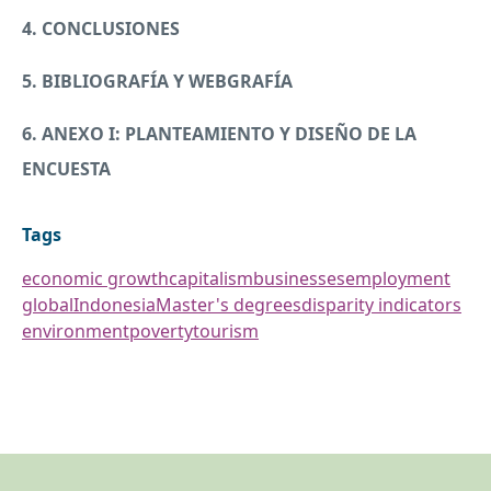
4.
CONCLUSIONES
5. BIBLIOGRAFÍA Y WEBGRAFÍA
6.
ANEXO
I:
PLANTEAMIENTO
Y DISEÑO DE LA
ENCUESTA
Tags
economic growth
capitalism
businesses
employment
global
Indonesia
Master's degrees
disparity indicators
environment
poverty
tourism