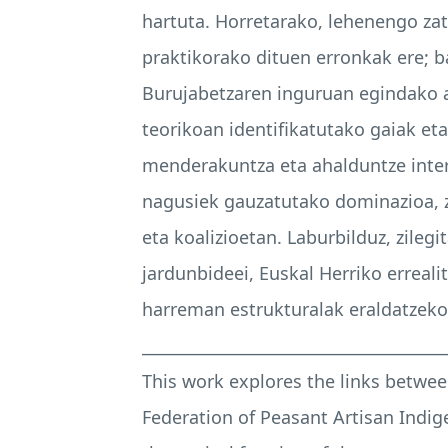
hartuta. Horretarako, lehenengo zat
praktikorako dituen erronkak ere; b
Burujabetzaren inguruan egindako a
teorikoan identifikatutako gaiak et
menderakuntza eta ahalduntze inters
nagusiek gauzatutako dominazioa, ze
eta koalizioetan. Laburbilduz, zile
jardunbideei, Euskal Herriko erreal
harreman estrukturalak eraldatzeko
______________________________________
This work explores the links between
Federation of Peasant Artisan Indi