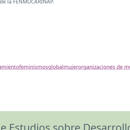
 de la
FENMUCARINAP
.
amiento
feminismos
global
mujer
organizaciones de m
de Estudios sobre Desarrol