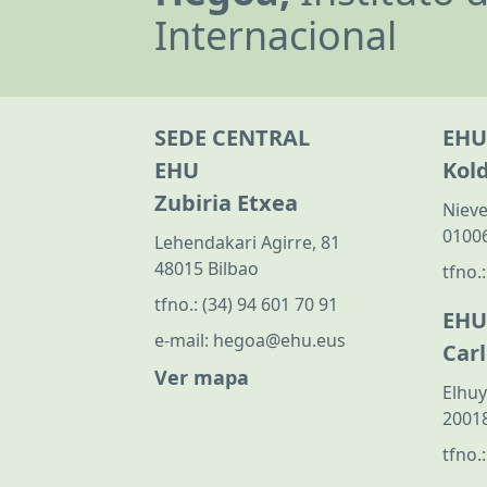
Internacional
SEDE CENTRAL
EHU
EHU
Kol
Zubiria Etxea
Nieve
01006
Lehendakari Agirre, 81
48015 Bilbao
tfno.
tfno.:
(34) 94 601 70 91
EHU
e-mail:
hegoa@ehu.eus
Car
Ver mapa
Elhuy
20018
tfno.