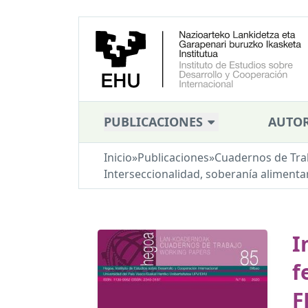
PUBLICACIONES
AUTOR
Inicio
»
Publicaciones
»
Cuadernos de Tra
Interseccionalidad, soberanía alimentar
I
f
F