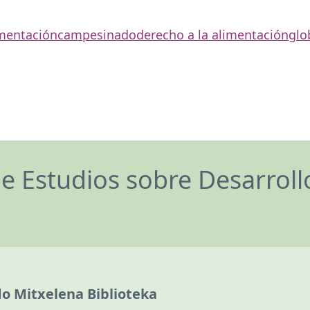
mentación
campesinado
derecho a la alimentación
glo
de Estudios sobre Desarrol
do Mitxelena Biblioteka