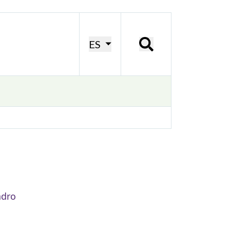
ES
ndro