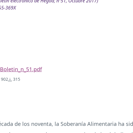
letín electrónico de Hegoa; nº51, Octubre 2017)
55-369X
Boletin_n_51.pdf
902
315
década de los noventa, la Soberanía Alimentaria ha 