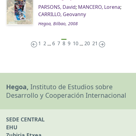
PARSONS, David
;
MANCERO, Lorena
;
CARRILLO, Geovanny
Hegoa, Bilbao, 2008
1
2
6
7
8
9
10
20
21
...
...
Hegoa,
Instituto de Estudios sobre
Desarrollo y Cooperación Internacional
SEDE CENTRAL
EHU
Zubiria Etxea