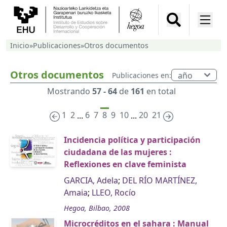
Inicio
»
Publicaciones
»
Otros documentos
Otros documentos
Publicaciones en:
Mostrando
57 - 64
de
161
en total
1
2
6
7
8
9
10
20
21
...
...
Incidencia política y participación
ciudadana de las mujeres :
Reflexiones en clave feminista
GARCIA, Adela
;
DEL RÍO MARTÍNEZ,
Amaia
;
LLEO, Rocío
Hegoa, Bilbao, 2008
Microcréditos en el sahara : Manual