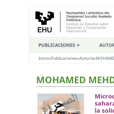
PUBLICACIONES
AUTOR
Inicio
»
Publicaciones
»
Autoría
»
MOHAMED
MOHAMED MEHDI
Microc
sahar
la sol