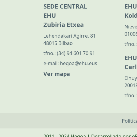
SEDE CENTRAL
EHU
EHU
Kol
Zubiria Etxea
Nieve
01006
Lehendakari Agirre, 81
48015 Bilbao
tfno.
tfno.:
(34) 94 601 70 91
EHU
e-mail:
hegoa@ehu.eus
Car
Ver mapa
Elhuy
20018
tfno.
Políti
2011 - 2024 Hegoa | Desarrollado por e