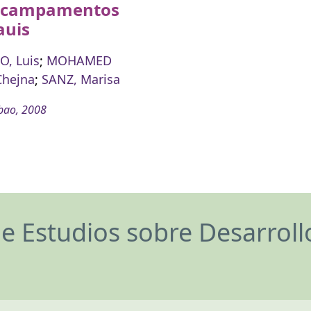
s campamentos
auis
, Luis
;
MOHAMED
Chejna
;
SANZ, Marisa
bao, 2008
de Estudios sobre Desarrol