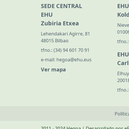
SEDE CENTRAL
EHU
EHU
Kol
Zubiria Etxea
Nieve
01006
Lehendakari Agirre, 81
48015 Bilbao
tfno.
tfno.:
(34) 94 601 70 91
EHU
e-mail:
hegoa@ehu.eus
Car
Ver mapa
Elhuy
20018
tfno.
Políti
2011 - 2024 Hegoa | Desarrollado por e