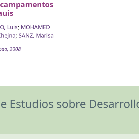
s campamentos
auis
, Luis
;
MOHAMED
Chejna
;
SANZ, Marisa
bao, 2008
de Estudios sobre Desarrol