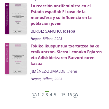
La reacción antifeminista en el
Estado español: El caso de la
manosfera y su influencia en la
población joven
BEROIZ SANCHO, Joseba
Hegoa, Bilbao, 2023
Tokiko ikuspuntua txertatzea bake
eraikuntzan. Sierra Leonako Egiaren
eta Adiskidetzaren Batzordearen
kasua
JIMÉNEZ-ZUMALDE, Irene
Hegoa, Bilbao, 2023
1
2
3
4
5
15
16
...