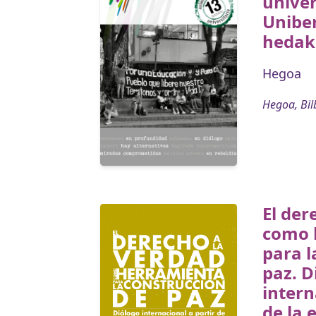
univer
Uniber
hedak
Hegoa
Hegoa, Bil
El der
como 
para l
paz. D
intern
de la 