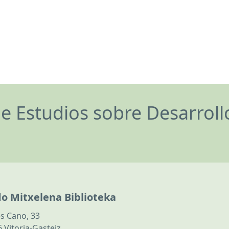
de Estudios sobre Desarrol
do Mitxelena Biblioteka
s Cano, 33
 Vitoria-Gasteiz