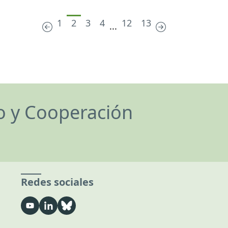
1
2
3
4
12
13
...
lo y Cooperación
Redes sociales