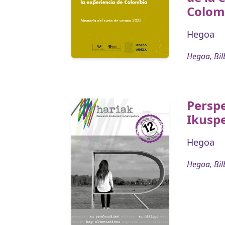
Colom
Hegoa
Hegoa, Bil
Perspe
Ikuspe
Hegoa
Hegoa, Bil