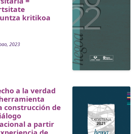
sitaria =
tsitate
untza kritikoa
bao, 2023
echo a la verdad
herramienta
a construcción de
iálogo
acional a partir
experiencia de