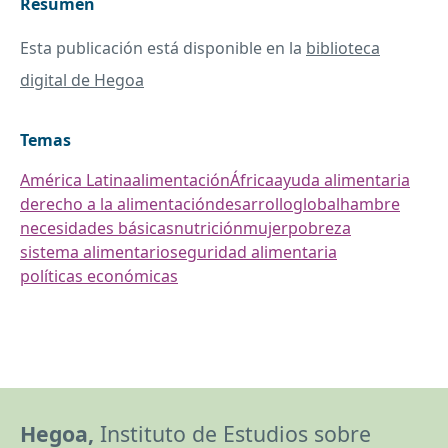
Resumen
Esta publicación está disponible en la
biblioteca
digital de Hegoa
Temas
América Latina
alimentación
África
ayuda alimentaria
derecho a la alimentación
desarrollo
global
hambre
necesidades básicas
nutrición
mujer
pobreza
sistema alimentario
seguridad alimentaria
políticas económicas
Hegoa,
Instituto de Estudios sobre