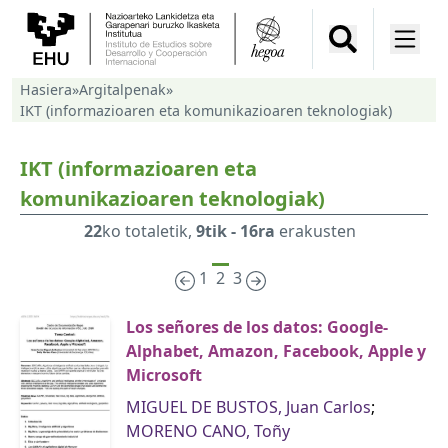
Hasiera
»
Argitalpenak
»
IKT (informazioaren eta komunikazioaren teknologiak)
IKT (informazioaren eta
komunikazioaren teknologiak)
22
ko totaletik,
9tik - 16ra
erakusten
1
2
3
Los señores de los datos: Google-
Alphabet, Amazon, Facebook, Apple y
Microsoft
MIGUEL DE BUSTOS, Juan Carlos
;
MORENO CANO, Toñy