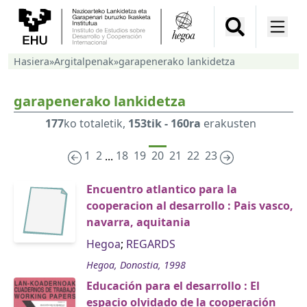
Hasiera
»
Argitalpenak
»
garapenerako lankidetza
garapenerako lankidetza
177
ko totaletik,
153tik - 160ra
erakusten
1
2
18
19
20
21
22
23
...
Encuentro atlantico para la
cooperacion al desarrollo : Pais vasco,
navarra, aquitania
Hegoa
;
REGARDS
Hegoa, Donostia, 1998
Educación para el desarrollo : El
espacio olvidado de la cooperación