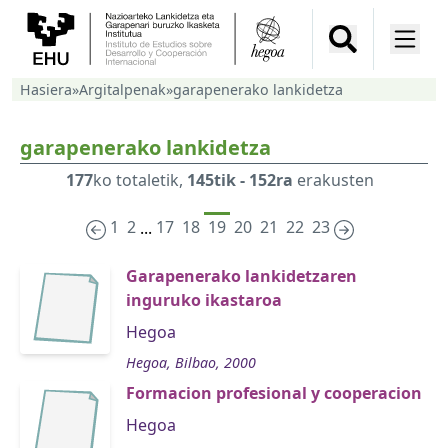
Hasiera
»
Argitalpenak
»
garapenerako lankidetza
garapenerako lankidetza
177
ko totaletik,
145tik - 152ra
erakusten
1
2
17
18
19
20
21
22
23
...
Garapenerako lankidetzaren
inguruko ikastaroa
Hegoa
Hegoa, Bilbao, 2000
Formacion profesional y cooperacion
Hegoa