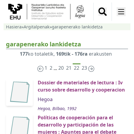
Hasiera
»
Argitalpenak
»
garapenerako lankidetza
garapenerako lankidetza
177
ko totaletik,
169tik - 176ra
erakusten
1
2
20
21
22
23
...
Dossier de materiales de lectura : Iv
curso sobre desarrollo y cooperacion
Hegoa
Hegoa, Bilbao, 1992
Políticas de cooperación para el
desarrollo y participación de las
mujeres : Apuntes para el debate