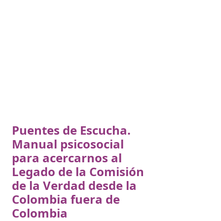
Puentes de Escucha.
Manual psicosocial
para acercarnos al
Legado de la Comisión
de la Verdad desde la
Colombia fuera de
Colombia