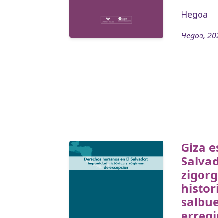
Hegoa
Hegoa, 20
Giza e
Salva
zigor
histor
salbu
erreg