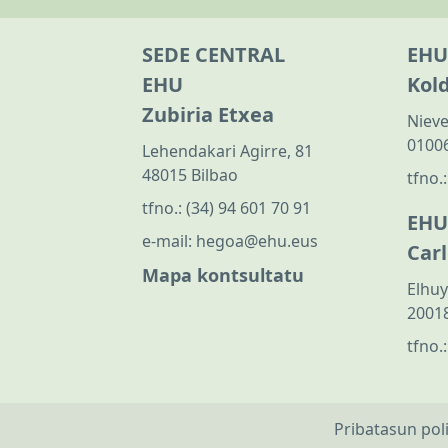
SEDE CENTRAL
EHU
EHU
Kol
Zubiria Etxea
Nieve
01006
Lehendakari Agirre, 81
48015 Bilbao
tfno.
tfno.:
(34) 94 601 70 91
EHU
e-mail:
hegoa@ehu.eus
Car
Mapa kontsultatu
Elhuy
20018
tfno.
Pribatasun pol