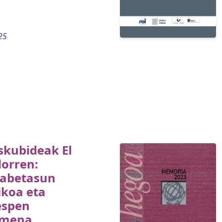
25
skubideak El
dorren:
gabetasun
ikoa eta
espen
imena