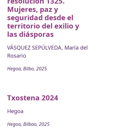
resolución 1325.
Mujeres, paz y
seguridad desde el
territorio del exilio y
las diásporas
VÁSQUEZ SEPÚLVEDA, María del
Rosario
Hegoa, Bilbo, 2025
Txostena 2024
Hegoa
Hegoa, Bilbao, 2025