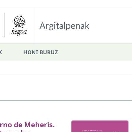
Argitalpenak
K
HONI BURUZ
rno de Meheris.