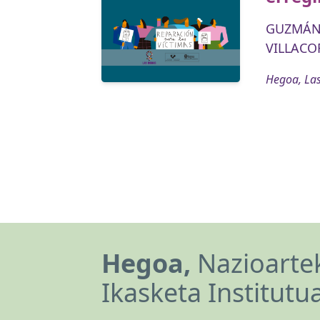
GUZMÁN 
VILLACOR
Hegoa, Las
Hegoa,
Nazioartek
Ikasketa Institutu