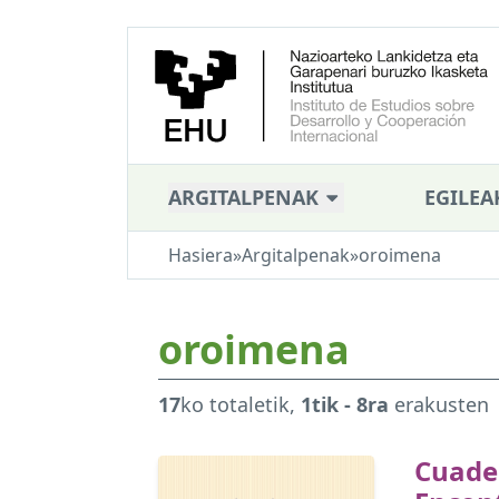
ARGITALPENAK
EGILEA
Hasiera
»
Argitalpenak
»
oroimena
oroimena
17
ko totaletik,
1tik - 8ra
erakusten
Cuade