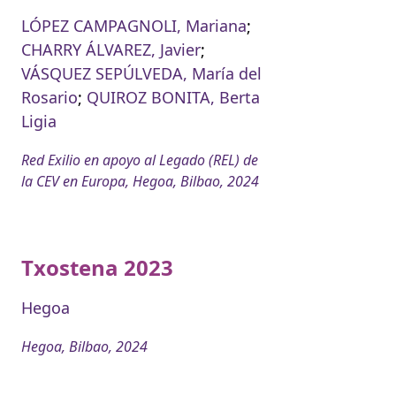
LÓPEZ CAMPAGNOLI, Mariana
;
CHARRY ÁLVAREZ, Javier
;
VÁSQUEZ SEPÚLVEDA, María del
Rosario
;
QUIROZ BONITA, Berta
Ligia
Red Exilio en apoyo al Legado (REL) de
la CEV en Europa, Hegoa, Bilbao, 2024
Txostena 2023
Hegoa
Hegoa, Bilbao, 2024