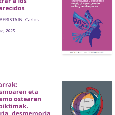
rar a los
arecidos
ERISTAIN, Carlos
bo, 2025
arrak:
ismoaren eta
ismo ostearen
biktimak.
ia, desmemoria