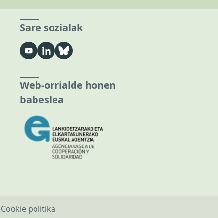
Sare sozialak
Web-orrialde honen
babeslea
k
Cookie politika