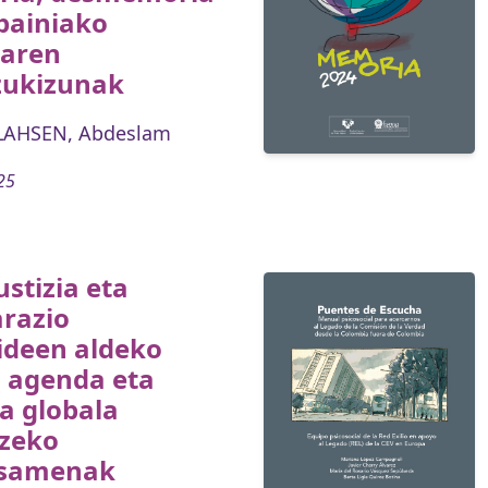
painiako
uaren
zukizunak
AHSEN, Abdeslam
25
ustizia eta
arazio
ideen aldeko
o agenda eta
a globala
tzeko
samenak