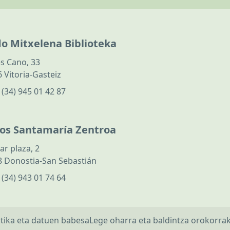
do Mitxelena Biblioteka
s Cano, 33
 Vitoria-Gasteiz
:
(34) 945 01 42 87
los Santamaría Zentroa
ar plaza, 2
 Donostia-San Sebastián
:
(34) 943 01 74 64
itika eta datuen babesa
Lege oharra eta baldintza orokorra