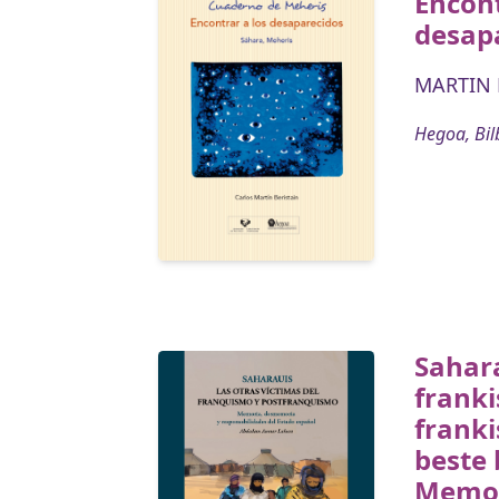
Encont
desap
MARTIN B
Hegoa, Bil
Sahar
frank
frank
beste 
Memor