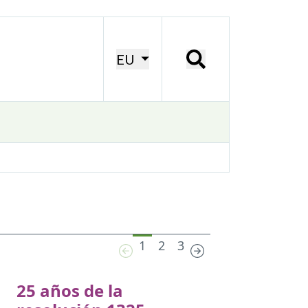
EU
1
2
3
25 años de la