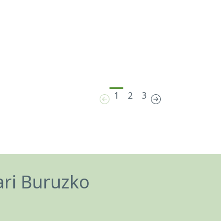
1
2
3
ari Buruzko