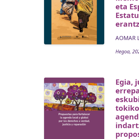
eta Es
Estat
erant
AOMAR L
Hegoa, 20
Egia, j
errep
eskub
tokik
agend
indar
propo