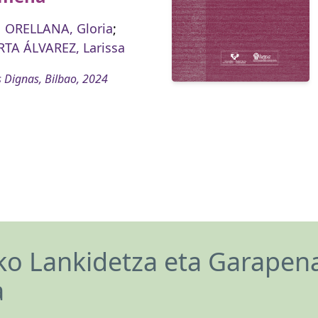
ORELLANA, Gloria
;
TA ÁLVAREZ, Larissa
 Dignas, Bilbao, 2024
o Lankidetza eta Garapen
a