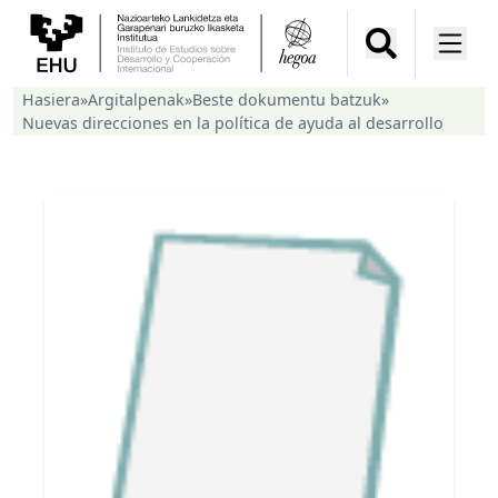
Hasiera
»
Argitalpenak
»
Beste dokumentu batzuk
»
Nuevas direcciones en la política de ayuda al desarrollo