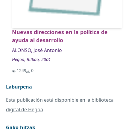
Nuevas direcciones en la política de
ayuda al desarrollo
ALONSO, José Antonio
Hegoa, Bilbao, 2001
1249
0
Laburpena
Esta publicación está disponible en la
biblioteca
digital de Hegoa
Gako-hitzak