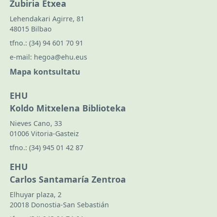
Zubiria Etxea
Lehendakari Agirre, 81
48015 Bilbao
tfno.:
(34) 94 601 70 91
e-mail:
hegoa@ehu.eus
Mapa kontsultatu
EHU
Koldo Mitxelena Biblioteka
Nieves Cano, 33
01006 Vitoria-Gasteiz
tfno.:
(34) 945 01 42 87
EHU
Carlos Santamaría Zentroa
Elhuyar plaza, 2
20018 Donostia-San Sebastián