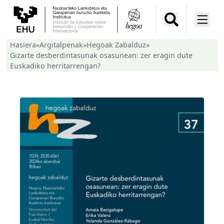
Hasiera
»
Argitalpenak
»
Hegoak Zabalduz
»
Gizarte desberdintasunak osasunean: zer eragin dute
Euskadiko herritarrengan?