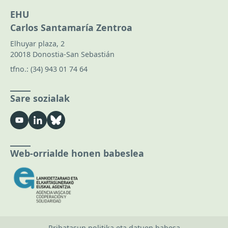
EHU
Carlos Santamaría Zentroa
Elhuyar plaza, 2
20018 Donostia-San Sebastián
tfno.:
(34) 943 01 74 64
Sare sozialak
Web-orrialde honen babeslea
Pribatasun politika eta datuen babesa