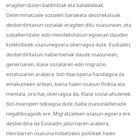
eragiten duten baldintzak eta baliabideak.
Determinatzaile sozialen banaketa desorekatuak
desberdintasun sozialak eragiten ditu osasunean, eta
subalternitate- edo mendekotasun-egoeran dauden
kolektiboek osasunegoera okerragoa dute. Euskadin,
desberdintasun nabarmenak daude osasunean,
generoaren, klase sozialaren edo migrazio-
estatusaren arabera: bizi-itxaropena handiagoa da
emakumeen artean, baina haien osasun fisikoa eta
mentala, oro har, okerragoa da. Klase sozial ahulenek
bizi-itxaropen txikiagoa dute, baita osasunadierazle
negatiboagoek ere. Migratzaileen osasun-egoera ere
desberdina da Euskadin jatorriaren arabera.
Herritarren osasuna hobetzeko politikek haien