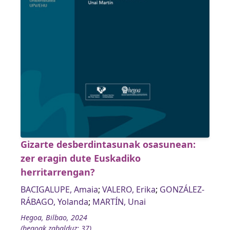
Gizarte desberdintasunak osasunean:
zer eragin dute Euskadiko
herritarrengan?
BACIGALUPE, Amaia
;
VALERO, Erika
;
GONZÁLEZ-
RÁBAGO, Yolanda
;
MARTÍN, Unai
Hegoa, Bilbao, 2024
(hegoak zabalduz; 37)