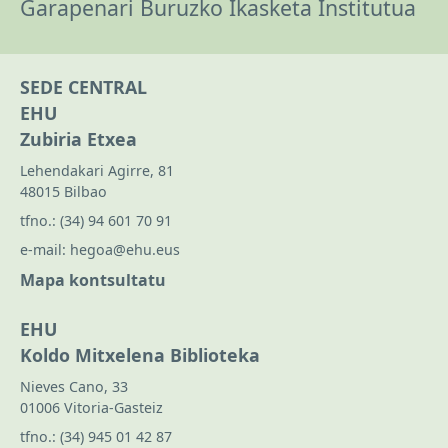
Garapenari Buruzko Ikasketa Institutua
SEDE CENTRAL
EHU
Zubiria Etxea
Lehendakari Agirre, 81
48015 Bilbao
tfno.:
(34) 94 601 70 91
e-mail:
hegoa@ehu.eus
Mapa kontsultatu
EHU
Koldo Mitxelena Biblioteka
Nieves Cano, 33
01006 Vitoria-Gasteiz
tfno.:
(34) 945 01 42 87