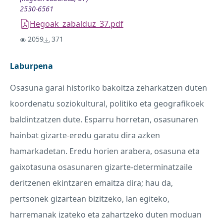
2530-6561
Hegoak_zabalduz_37.pdf
2059
371
Laburpena
Osasuna garai historiko bakoitza zeharkatzen duten
koordenatu soziokultural, politiko eta geografikoek
baldintzatzen dute. Esparru horretan, osasunaren
hainbat gizarte-eredu garatu dira azken
hamarkadetan. Eredu horien arabera, osasuna eta
gaixotasuna osasunaren gizarte-determinatzaile
deritzenen ekintzaren emaitza dira; hau da,
pertsonek gizartean bizitzeko, lan egiteko,
harremanak izateko eta zahartzeko duten moduan