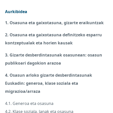
Aurkibidea
1. Osasuna eta gaixotasuna, gizarte eraikuntzak
2. Osasuna eta gaixotasuna definitzeko esparru
kontzeptualak eta horien kausak
3. Gizarte desberdintasunak osasunean: osasun
publikoari dagokion arazoa
4. Osasun arloko gizarte desberdintasunak
Euskadin: generoa, klase soziala eta
migrazioa/arraza
4.1. Generoa eta osasuna
4.2. Klase soziala, lanak eta osasuna