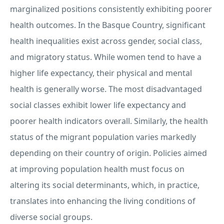
marginalized positions consistently exhibiting poorer
health outcomes. In the Basque Country, significant
health inequalities exist across gender, social class,
and migratory status. While women tend to have a
higher life expectancy, their physical and mental
health is generally worse. The most disadvantaged
social classes exhibit lower life expectancy and
poorer health indicators overall. Similarly, the health
status of the migrant population varies markedly
depending on their country of origin. Policies aimed
at improving population health must focus on
altering its social determinants, which, in practice,
translates into enhancing the living conditions of
diverse social groups.