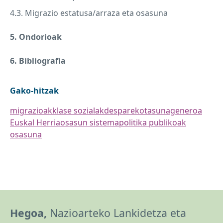
4.3. Migrazio estatusa/arraza eta osasuna
5. Ondorioak
6. Bibliografia
Gako-hitzak
migrazioak
klase sozialak
desparekotasuna
generoa
Euskal Herria
osasun sistema
politika publikoak
osasuna
Hegoa,
Nazioarteko Lankidetza eta