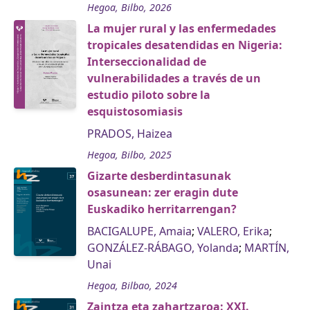
Hegoa, Bilbo, 2026
La mujer rural y las enfermedades
tropicales desatendidas en Nigeria:
Interseccionalidad de
vulnerabilidades a través de un
estudio piloto sobre la
esquistosomiasis
PRADOS, Haizea
Hegoa, Bilbo, 2025
Gizarte desberdintasunak
osasunean: zer eragin dute
Euskadiko herritarrengan?
BACIGALUPE, Amaia
;
VALERO, Erika
;
GONZÁLEZ-RÁBAGO, Yolanda
;
MARTÍN,
Unai
Hegoa, Bilbao, 2024
Zaintza eta zahartzaroa: XXI.