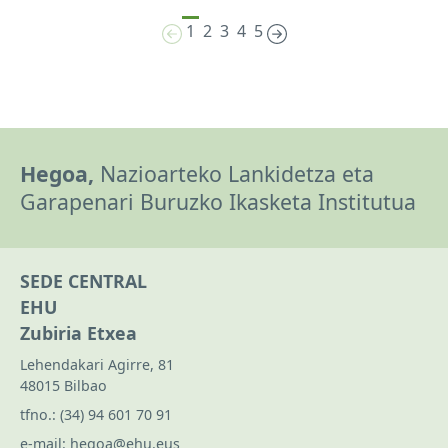
1
2
3
4
5
Hegoa,
Nazioarteko Lankidetza eta
Garapenari Buruzko Ikasketa Institutua
SEDE CENTRAL
EHU
Zubiria Etxea
Lehendakari Agirre, 81
48015 Bilbao
tfno.:
(34) 94 601 70 91
e-mail:
hegoa@ehu.eus