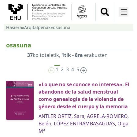
Hasiera
»
Argitalpenak
»
osasuna
osasuna
37
ko totaletik,
1tik - 8ra
erakusten
1
2
3
4
5
«Lo que no se conoce no interesa». El
abandono de la salud menstrual
como genealogía de la violencia de
género desde el cuerpo y la memoria
ANTLER ORTIZ, Sara
;
AGRELA-ROMERO,
Belén
;
LÓPEZ ENTRAMBASAGUAS, Olga
Mª