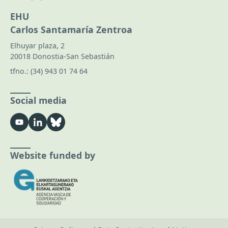
EHU
Carlos Santamaría Zentroa
Elhuyar plaza, 2
20018 Donostia-San Sebastián
tfno.:
(34) 943 01 74 64
Social media
Website funded by