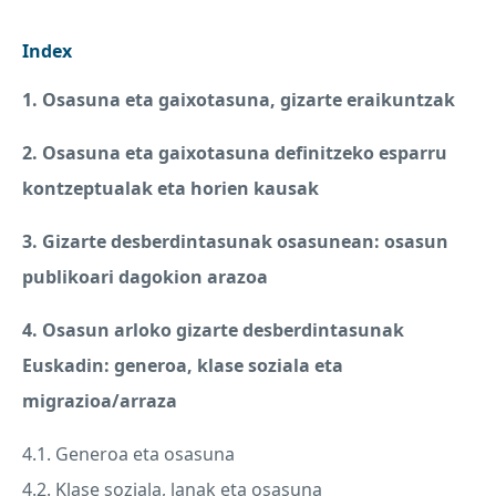
Index
1. Osasuna eta gaixotasuna, gizarte eraikuntzak
2. Osasuna eta gaixotasuna definitzeko esparru
kontzeptualak eta horien kausak
3. Gizarte desberdintasunak osasunean: osasun
publikoari dagokion arazoa
4. Osasun arloko gizarte desberdintasunak
Euskadin: generoa, klase soziala eta
migrazioa/arraza
4.1. Generoa eta osasuna
4.2. Klase soziala, lanak eta osasuna