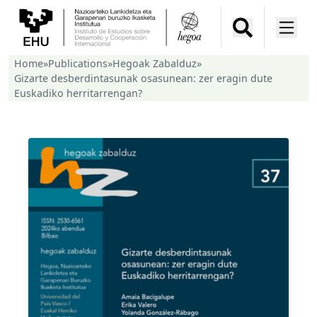
Home
»
Publications
»
Hegoak Zabalduz
»
Gizarte desberdintasunak osasunean: zer eragin dute
Euskadiko herritarrengan?