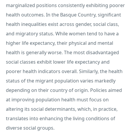
marginalized positions consistently exhibiting poorer
health outcomes. In the Basque Country, significant
health inequalities exist across gender, social class,
and migratory status. While women tend to have a
higher life expectancy, their physical and mental
health is generally worse. The most disadvantaged
social classes exhibit lower life expectancy and
poorer health indicators overall. Similarly, the health
status of the migrant population varies markedly
depending on their country of origin. Policies aimed
at improving population health must focus on
altering its social determinants, which, in practice,
translates into enhancing the living conditions of
diverse social groups.