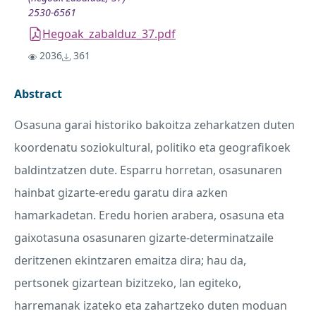
2530-6561
Hegoak_zabalduz_37.pdf
2036
361
Abstract
Osasuna garai historiko bakoitza zeharkatzen duten
koordenatu soziokultural, politiko eta geografikoek
baldintzatzen dute. Esparru horretan, osasunaren
hainbat gizarte-eredu garatu dira azken
hamarkadetan. Eredu horien arabera, osasuna eta
gaixotasuna osasunaren gizarte-determinatzaile
deritzenen ekintzaren emaitza dira; hau da,
pertsonek gizartean bizitzeko, lan egiteko,
harremanak izateko eta zahartzeko duten moduan