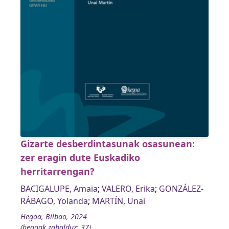
Gizarte desberdintasunak osasunean:
zer eragin dute Euskadiko
herritarrengan?
BACIGALUPE, Amaia
;
VALERO, Erika
;
GONZÁLEZ-
RÁBAGO, Yolanda
;
MARTÍN, Unai
Hegoa, Bilbao, 2024
(hegoak zabalduz; 37)