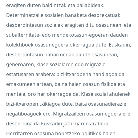
eragiten duten baldintzak eta baliabideak.
Determinatzaile sozialen banaketa desorekatuak
desberdintasun sozialak eragiten ditu osasunean, eta
subalternitate- edo mendekotasun-egoeran dauden
kolektiboek osasunegoera okerragoa dute. Euskadin,
desberdintasun nabarmenak daude osasunean,
generoaren, klase sozialaren edo migrazio-
estatusaren arabera: bizi-itxaropena handiagoa da
emakumeen artean, baina haien osasun fisikoa eta
mentala, oro har, okerragoa da. Klase sozial ahulenek
bizi-itxaropen txikiagoa dute, baita osasunadierazle
negatiboagoek ere. Migratzaileen osasun-egoera ere
desberdina da Euskadin jatorriaren arabera.
Herritarren osasuna hobetzeko politikek haien