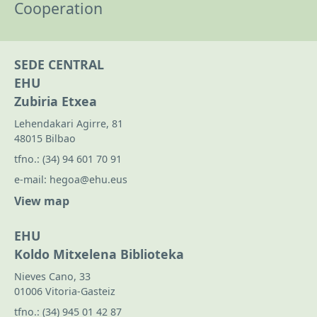
Cooperation
SEDE CENTRAL
EHU
Zubiria Etxea
Lehendakari Agirre, 81
48015 Bilbao
tfno.:
(34) 94 601 70 91
e-mail:
hegoa@ehu.eus
View map
EHU
Koldo Mitxelena Biblioteka
Nieves Cano, 33
01006 Vitoria-Gasteiz
tfno.:
(34) 945 01 42 87