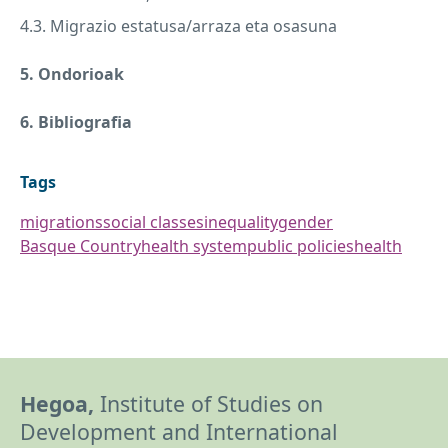
4.3. Migrazio estatusa/arraza eta osasuna
5. Ondorioak
6. Bibliografia
Tags
migrations
social classes
inequality
gender
Basque Country
health system
public policies
health
Hegoa,
Institute of Studies on
Development and International