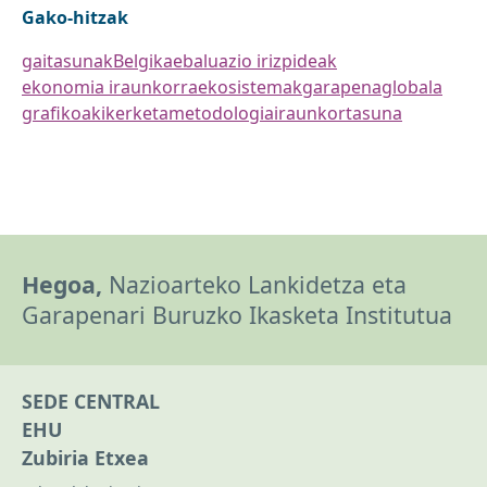
Gako-hitzak
gaitasunak
Belgika
ebaluazio irizpideak
ekonomia iraunkorra
ekosistemak
garapena
globala
grafikoak
ikerketa
metodologia
iraunkortasuna
Hegoa,
Nazioarteko Lankidetza eta
Garapenari Buruzko Ikasketa Institutua
SEDE CENTRAL
EHU
Zubiria Etxea