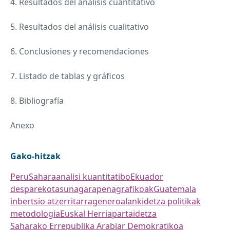
4. Resultados del análisis cuantitativo
5. Resultados del análisis cualitativo
6. Conclusiones y recomendaciones
7. Listado de tablas y gráficos
8. Bibliografía
Anexo
Gako-hitzak
Peru
Sahara
analisi kuantitatibo
Ekuador
desparekotasuna
garapena
grafikoak
Guatemala
inbertsio atzerritarra
generoa
lankidetza politikak
metodologia
Euskal Herria
partaidetza
Saharako Errepublika Arabiar Demokratikoa