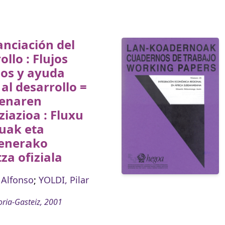
anciación del
ollo : Flujos
dos y ayuda
 al desarrollo =
enaren
ziazioa : Fluxu
uak eta
enerako
za ofiziala
 Alfonso
;
YOLDI, Pilar
oria-Gasteiz, 2001