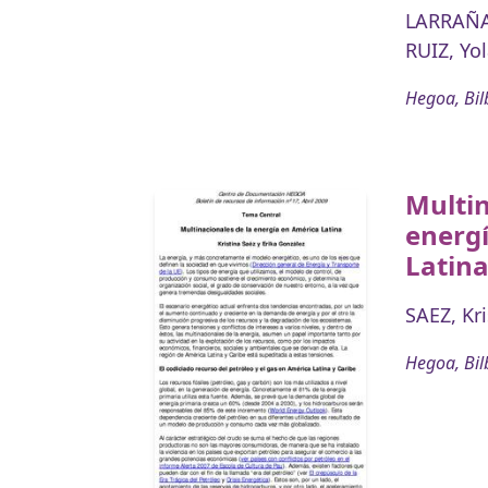
LARRAÑA
RUIZ, Yo
Hegoa, Bil
Multin
energ
Latin
SAEZ, Kri
Hegoa, Bil