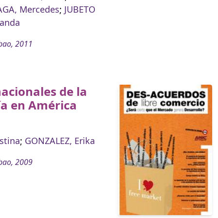
GA, Mercedes
;
JUBETO
landa
bao, 2011
acionales de la
ía en América
a
stina
;
GONZALEZ, Erika
bao, 2009