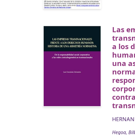
Las e
transn
a los 
humano
una a
normat
respon
corpor
contr
trans
HERNAND
Hegoa, Bil