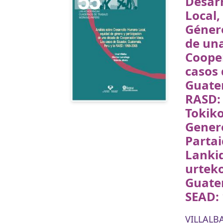
Desar
Local,
Género
de un
Coope
casos 
Guatem
RASD:
Tokik
Genero
Partai
Lanki
urtek
Guate
SEAD:
VILLALBA