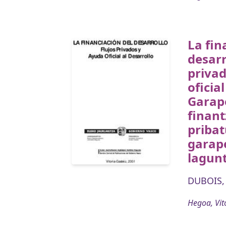
La fin
desarr
priva
oficial
Garap
finant
pribat
garap
lagunt
DUBOIS,
Hegoa, Vit