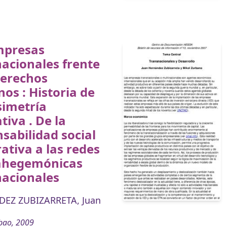
mpresas
acionales frente
derechos
s : Historia de
simetría
iva . De la
sabilidad social
ativa a las redes
ahegemónicas
nacionales
EZ ZUBIZARRETA, Juan
bao, 2009