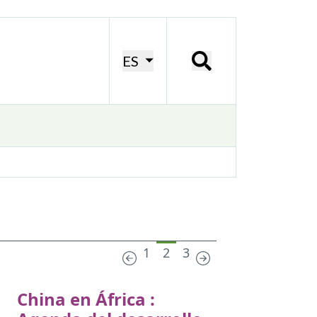
ES
1
2
3
China en África :