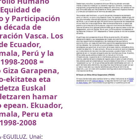
rollo Humano
 Equidad de
 y Participación
a década de
ración Vasca. Los
de Ecuador,
ala, Perú y la
 1998-2008 =
o Giza Garapena,
-ekitatea eta
detza Euskal
detzaren hamar
o epean. Ekuador,
mala, Peru eta
 1998-2008
-EGUILUZ, Unai
;