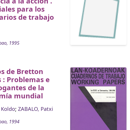
ia a la acción .
ales para los
rios de trabajo
bao, 1995
s de Bretton
 : Problemas e
ogantes de la
mía mundial
 Koldo
;
ZABALO, Patxi
bao, 1994