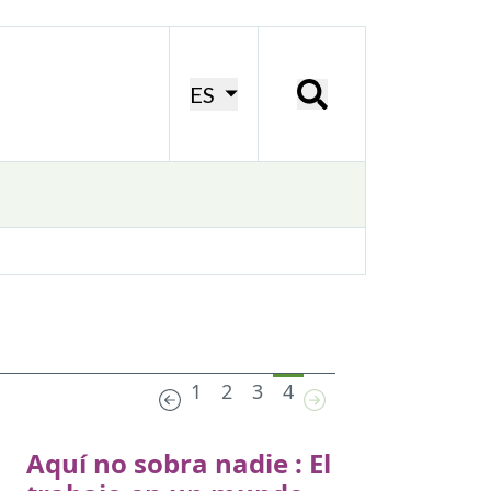
ES
1
2
3
4
Aquí no sobra nadie : El