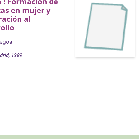
o : Formación de
as en mujer y
ación al
ollo
egoa
drid, 1989