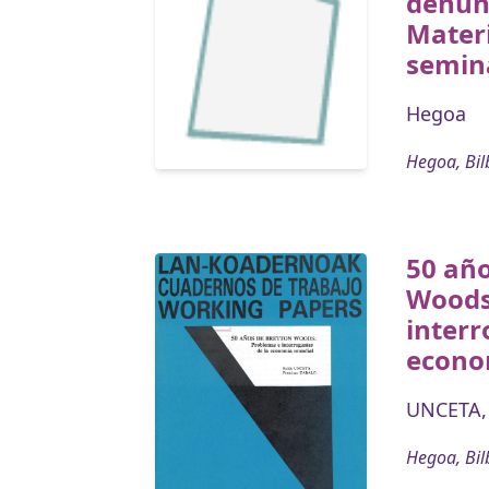
denunc
Materi
semina
Hegoa
Hegoa, Bil
50 año
Woods
interr
econo
UNCETA,
Hegoa, Bil