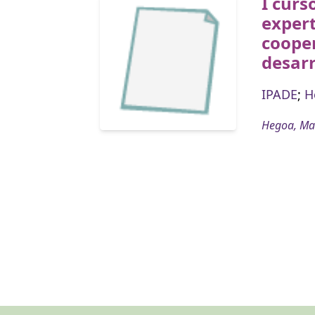
I curs
expert
cooper
desarr
IPADE
;
H
Hegoa, Ma