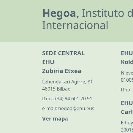
Hegoa,
Instituto 
Internacional
SEDE CENTRAL
EHU
EHU
Kol
Zubiria Etxea
Nieve
01006
Lehendakari Agirre, 81
48015 Bilbao
tfno.
tfno.:
(34) 94 601 70 91
EHU
e-mail:
hegoa@ehu.eus
Car
Ver mapa
Elhuy
20018