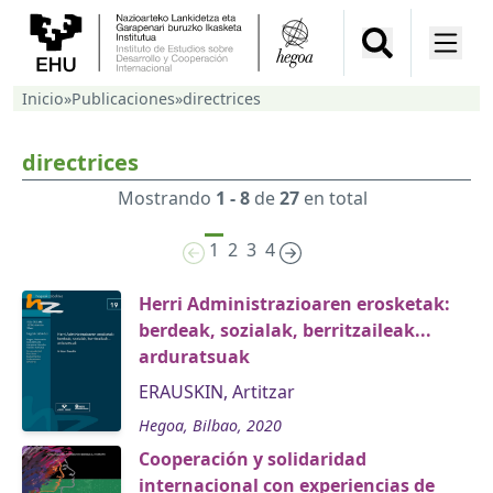
Inicio
»
Publicaciones
»
directrices
directrices
Mostrando
1 - 8
de
27
en total
1
2
3
4
Herri Administrazioaren erosketak:
berdeak, sozialak, berritzaileak...
arduratsuak
ERAUSKIN, Artitzar
Hegoa, Bilbao, 2020
Cooperación y solidaridad
internacional con experiencias de