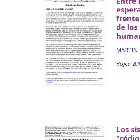
Entre 
espera
frente
de los
huma
MARTIN B
Hegoa, Bil
Los si
"códig