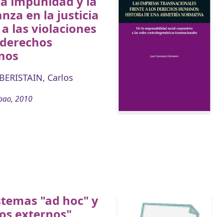
la impunidad y la
nza en la justicia
 a las violaciones
 derechos
nos
ERISTAIN, Carlos
bao, 2010
stemas "ad hoc" y
os externos"