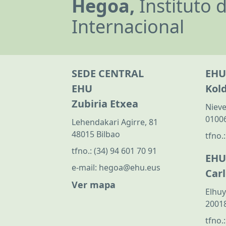
Hegoa,
Instituto 
Internacional
SEDE CENTRAL
EHU
EHU
Kol
Zubiria Etxea
Nieve
01006
Lehendakari Agirre, 81
48015 Bilbao
tfno.
tfno.:
(34) 94 601 70 91
EHU
e-mail:
hegoa@ehu.eus
Car
Ver mapa
Elhuy
20018
tfno.