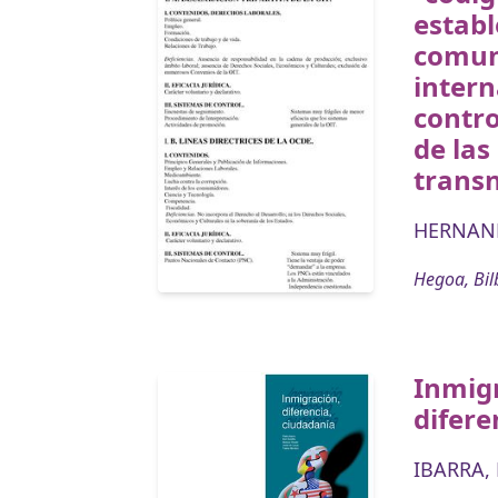
establ
comun
intern
contro
de la
trans
HERNAND
Hegoa, Bil
Inmig
difere
IBARRA,