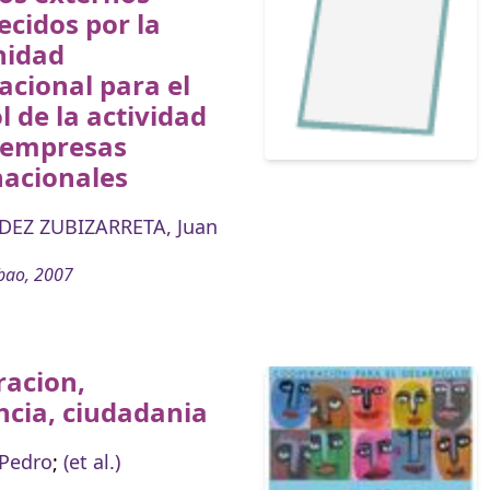
ecidos por la
idad
acional para el
l de la actividad
s empresas
nacionales
EZ ZUBIZARRETA, Juan
bao, 2007
racion,
ncia, ciudadania
 Pedro
;
(et al.)