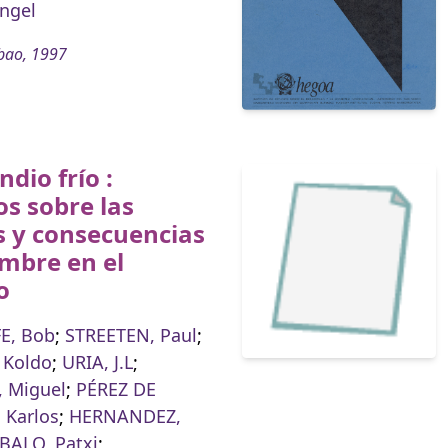
ngel
bao, 1997
ndio frío :
s sobre las
s y consecuencias
mbre en el
o
E, Bob
;
STREETEN, Paul
;
 Koldo
;
URIA, J.L
;
 Miguel
;
PÉREZ DE
 Karlos
;
HERNANDEZ,
BALO, Patxi
;