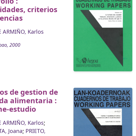
ollo :
dades, criterios
encias
E ARMIÑO, Karlos
bao, 2000
ios de gestion de
da alimentaria :
me-estudio
E ARMIÑO, Karlos
;
A, Joana
;
PRIETO,