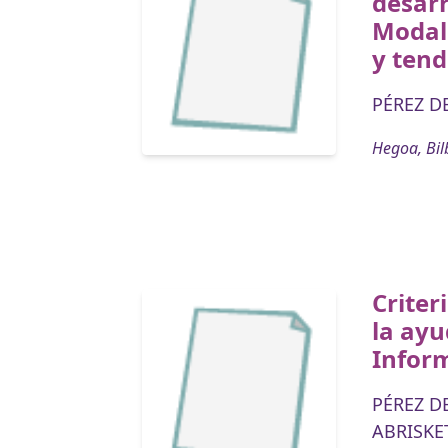
desarr
Modali
y tend
PÉREZ D
Hegoa, Bil
Criter
la ayu
Infor
PÉREZ D
ABRISKET