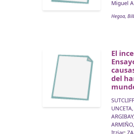
Miguel A
Hegoa, Bil
El ince
Ensayo
causa
del ha
mund
SUTCLIFF
UNCETA,
ARGIBAY,
ARMIÑO,
Itziar
;
ZA