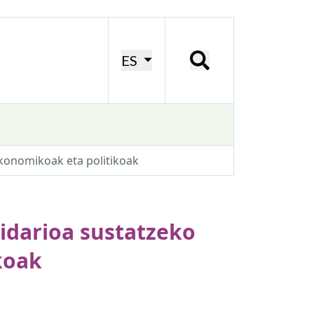
ES
ekonomikoak eta politikoak
idarioa sustatzeko
koak