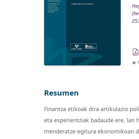
Heg
(he
25
1
Resumen
Finantza etikoak dira artikulazio p
eta esperientziak badaude ere, lan 
menderatze-egitura ekonomikoan daud