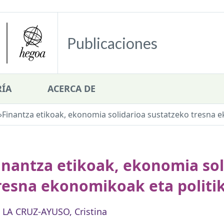
Publicaciones
ÍA
ACERCA DE
»
Finantza etikoak, ekonomia solidarioa sustatzeko tresna 
inantza etikoak, ekonomia sol
resna ekonomikoak eta politi
 LA CRUZ-AYUSO, Cristina