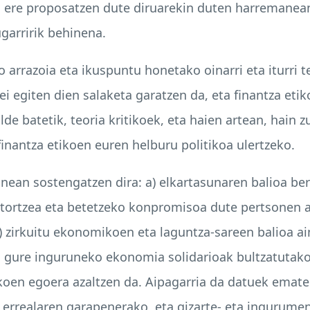
a ere proposatzen dute diruarekin duten harremanean.
arririk behinena.
o arrazoia eta ikuspuntu honetako oinarri eta iturri t
i egiten dien salaketa garatzen da, eta finantza etik
de batetik, teoria kritikoek, eta haien artean, hain
inantza etikoen euren helburu politikoa ulertzeko.
ainean sostengatzen dira: a) elkartasunaren balioa b
itortzea eta betetzeko konpromisoa dute pertsonen 
c) zirkuitu ekonomikoen eta laguntza-sareen balioa ai
n gure inguruneko ekonomia solidarioak bultzatutako
ikoen egoera azaltzen da. Aipagarria da datuek ematen
rrealaren garapenerako, eta gizarte- eta ingurumen-