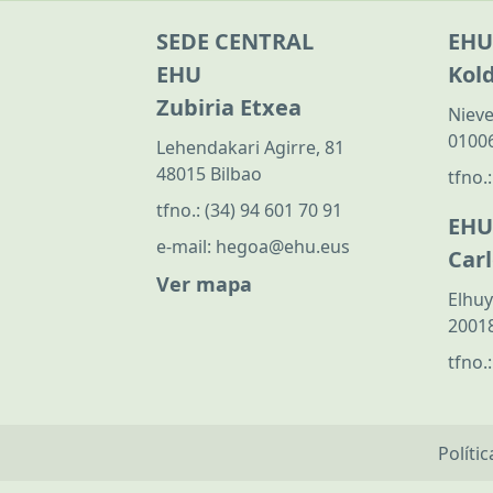
SEDE CENTRAL
EHU
EHU
Kol
Zubiria Etxea
Nieve
01006
Lehendakari Agirre, 81
48015 Bilbao
tfno.
tfno.:
(34) 94 601 70 91
EHU
e-mail:
hegoa@ehu.eus
Car
Ver mapa
Elhuy
20018
tfno.
Políti