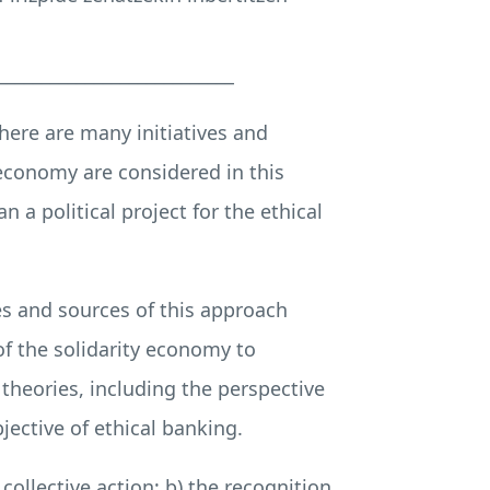
___________________________
there are many initiatives and
economy are considered in this
 a political project for the ethical
ases and sources of this approach
of the solidarity economy to
 theories, including the perspective
jective of ethical banking.
collective action; b) the recognition