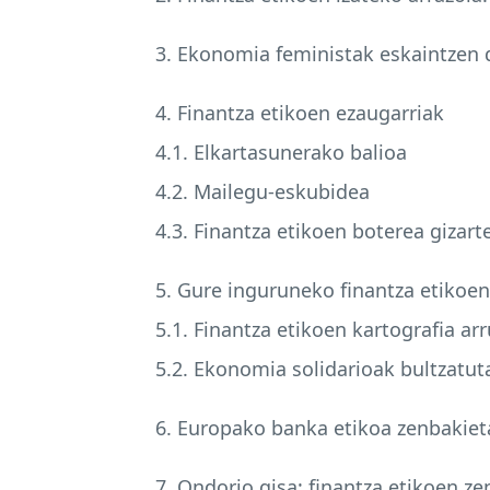
3. Ekonomia feministak eskaintzen d
4. Finantza etikoen ezaugarriak
4.1. Elkartasunerako balioa
4.2. Mailegu-eskubidea
4.3. Finantza etikoen boterea gizar
5. Gure inguruneko finantza etikoen
5.1. Finantza etikoen kartografia ar
5.2. Ekonomia solidarioak bultzatut
6. Europako banka etikoa zenbakiet
7. Ondorio gisa: finantza etikoen ze