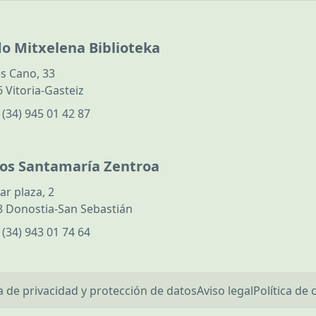
do Mitxelena Biblioteka
s Cano, 33
 Vitoria-Gasteiz
:
(34) 945 01 42 87
los Santamaría Zentroa
ar plaza, 2
 Donostia-San Sebastián
:
(34) 943 01 74 64
ca de privacidad y protección de datos
Aviso legal
Política de 