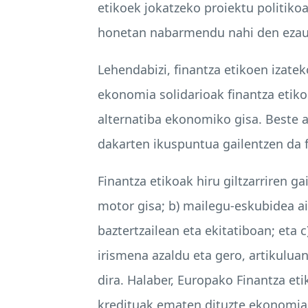
etikoek jokatzeko proiektu politiko
honetan nabarmendu nahi den ezaug
Lehendabizi, finantza etikoen izatek
ekonomia solidarioak finantza etikoe
alternatiba ekonomiko gisa. Beste al
dakarten ikuspuntua gailentzen da f
Finantza etikoak hiru giltzarriren g
motor gisa; b) mailegu-eskubidea a
baztertzailean eta ekitatiboan; eta 
irismena azaldu eta gero, artikulua
dira. Halaber, Europako Finantza et
kredituak ematen dituzte ekonomia e