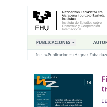
PUBLICACIONES
AUTOR
Inicio
»
Publicaciones
»
Hegoak Zabalduz
F
t
DE