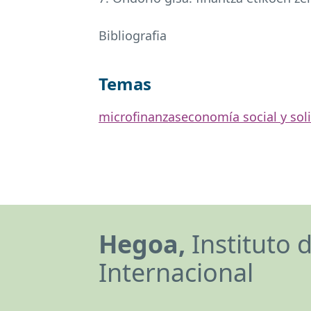
Bibliografia
Temas
microfinanzas
economía social y soli
Hegoa,
Instituto 
Internacional