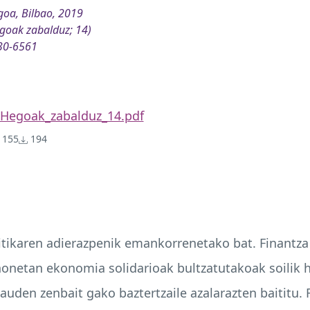
oa, Bilbao, 2019
goak zabalduz; 14)
30-6561
Hegoak_zabalduz_14.pdf
155
194
olitikaren adierazpenik emankorrenetako bat. Finantz
honetan ekonomia solidarioak bultzatutakoak soilik h
en zenbait gako baztertzaile azalarazten baititu. Fi