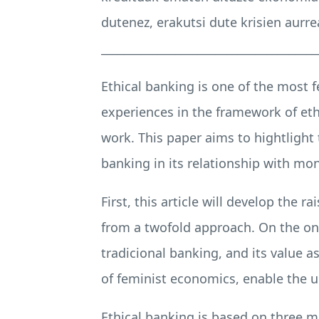
dutenez, erakutsi dute krisien aurre
______________________________________
Ethical banking is one of the most fe
experiences in the framework of eth
work. This paper aims to hightlight t
banking in its relationship with mo
First, this article will develop the 
from a twofold approach. On the one
tradicional banking, and its value a
of feminist economics, enable the un
Ethical banking is based on three mai