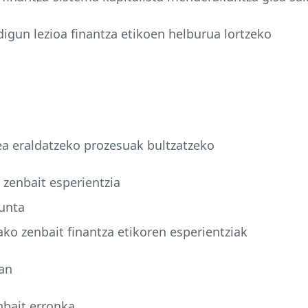
igun lezioa finantza etikoen helburua lortzeko
tea eraldatzeko prozesuak bultzatzeko
 zenbait esperientzia
runta
ako zenbait finantza etikoren esperientziak
an
nbait erronka