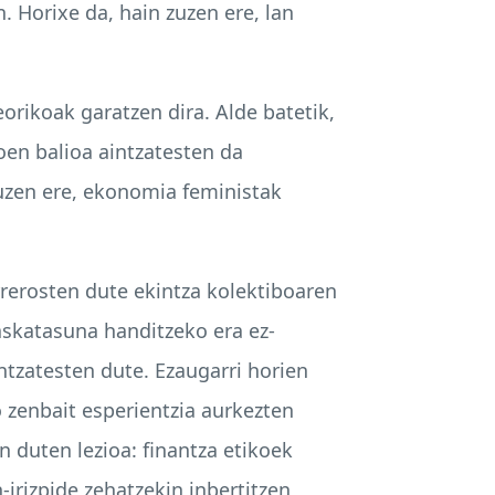
 Horixe da, hain zuzen ere, lan
eorikoak garatzen dira. Alde batetik,
oen balioa aintzatesten da
 zuzen ere, ekonomia feministak
errerosten dute ekintza kolektiboaren
askatasuna handitzeko era ez-
ntzatesten dute. Ezaugarri horien
 zenbait esperientzia aurkezten
 duten lezioa: finantza etikoek
irizpide zehatzekin inbertitzen