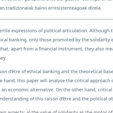
an tradizionalak baino erresistenteagoak direla.
________________________________________________________
rtile expressions of political articulation. Although 
ical banking, only those promoted by the solidarity 
hat, apart from a financial instrument, they also mean
ney.
raison d’être of ethical banking and the theoretical b
 hand, this paper will analyse the critical approach 
s an economic alternative. On the other hand, critical
derstanding of this raison d’être and the political ob
n aspects: a) the value of solidarity as the motor of 