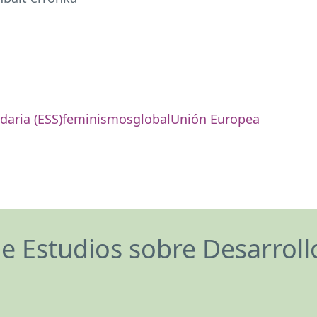
daria (ESS)
feminismos
global
Unión Europea
de Estudios sobre Desarrol