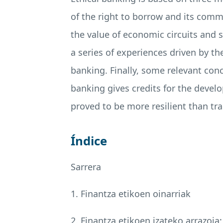
of the right to borrow and its comm
the value of economic circuits and s
a series of experiences driven by th
banking. Finally, some relevant conc
banking gives credits for the develo
proved to be more resilient than tra
Índice
Sarrera
1. Finantza etikoen oinarriak
2. Finantza etikoen izateko arrazoia