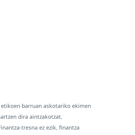
a etikoen barruan askotariko ekimen
artzen dira aintzakotzat,
nantza-tresna ez ezik, finantza