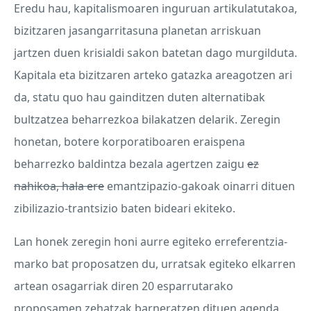
Eredu hau, kapitalismoaren inguruan artikulatutakoa,
bizitzaren jasangarritasuna planetan arriskuan
jartzen duen krisialdi sakon batetan dago murgilduta.
Kapitala eta bizitzaren arteko gatazka areagotzen ari
da, statu quo hau gainditzen duten alternatibak
bultzatzea beharrezkoa bilakatzen delarik. Zeregin
honetan, botere korporatiboaren eraispena
beharrezko baldintza bezala agertzen zaigu
ez
nahikoa, hala ere
emantzipazio-gakoak oinarri dituen
zibilizazio-trantsizio baten bideari ekiteko.
Lan honek zeregin honi aurre egiteko erreferentzia-
marko bat proposatzen du, urratsak egiteko elkarren
artean osagarriak diren 20 esparrutarako
proposamen zehatzak barneratzen dituen agenda