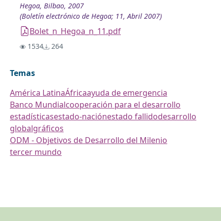
Hegoa, Bilbao, 2007
(Boletín electrónico de Hegoa; 11, Abril 2007)
Bolet_n_Hegoa_n_11.pdf
1534
264
Temas
América Latina
África
ayuda de emergencia
Banco Mundial
cooperación para el desarrollo
estadísticas
estado-nación
estado fallido
desarrollo
global
gráficos
ODM - Objetivos de Desarrollo del Milenio
tercer mundo