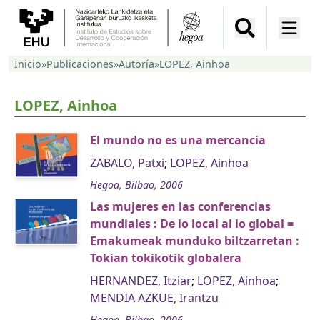
Inicio
»
Publicaciones
»
Autoría
»
LOPEZ, Ainhoa
LOPEZ, Ainhoa
El mundo no es una mercancia
ZABALO, Patxi
;
LOPEZ, Ainhoa
Hegoa, Bilbao, 2006
Las mujeres en las conferencias
mundiales : De lo local al lo global =
Emakumeak munduko biltzarretan :
Tokian tokikotik globalera
HERNANDEZ, Itziar
;
LOPEZ, Ainhoa
;
MENDIA AZKUE, Irantzu
Hegoa, Bilbao, 2006