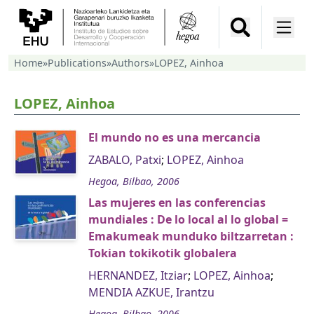
Home
»
Publications
»
Authors
»
LOPEZ, Ainhoa
LOPEZ, Ainhoa
El mundo no es una mercancia
ZABALO, Patxi
;
LOPEZ, Ainhoa
Hegoa, Bilbao, 2006
Las mujeres en las conferencias
mundiales : De lo local al lo global =
Emakumeak munduko biltzarretan :
Tokian tokikotik globalera
HERNANDEZ, Itziar
;
LOPEZ, Ainhoa
;
MENDIA AZKUE, Irantzu
Hegoa, Bilbao, 2006