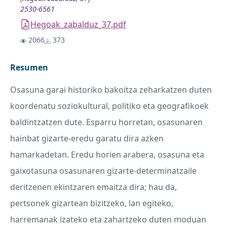
2530-6561
Hegoak_zabalduz_37.pdf
2066
373
Resumen
Osasuna garai historiko bakoitza zeharkatzen duten
koordenatu soziokultural, politiko eta geografikoek
baldintzatzen dute. Esparru horretan, osasunaren
hainbat gizarte-eredu garatu dira azken
hamarkadetan. Eredu horien arabera, osasuna eta
gaixotasuna osasunaren gizarte-determinatzaile
deritzenen ekintzaren emaitza dira; hau da,
pertsonek gizartean bizitzeko, lan egiteko,
harremanak izateko eta zahartzeko duten moduan