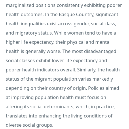
marginalized positions consistently exhibiting poorer
health outcomes. In the Basque Country, significant
health inequalities exist across gender, social class,
and migratory status. While women tend to have a
higher life expectancy, their physical and mental
health is generally worse. The most disadvantaged
social classes exhibit lower life expectancy and
poorer health indicators overall. Similarly, the health
status of the migrant population varies markedly
depending on their country of origin. Policies aimed
at improving population health must focus on
altering its social determinants, which, in practice,
translates into enhancing the living conditions of
diverse social groups.