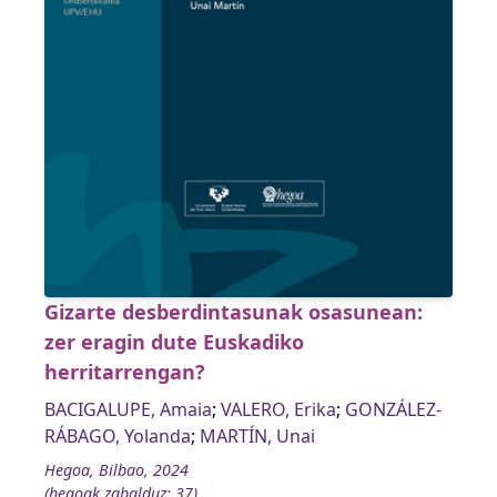
Gizarte desberdintasunak osasunean:
zer eragin dute Euskadiko
herritarrengan?
BACIGALUPE, Amaia
;
VALERO, Erika
;
GONZÁLEZ-
RÁBAGO, Yolanda
;
MARTÍN, Unai
Hegoa, Bilbao, 2024
(hegoak zabalduz; 37)