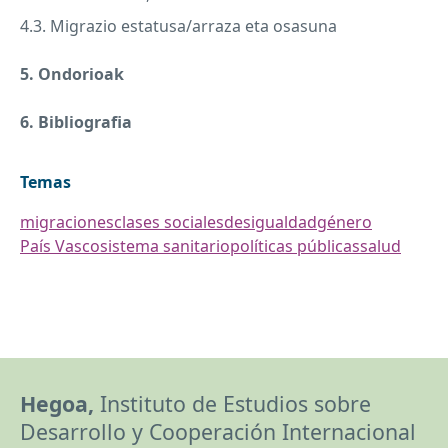
4.3. Migrazio estatusa/arraza eta osasuna
5. Ondorioak
6. Bibliografia
Temas
migraciones
clases sociales
desigualdad
género
País Vasco
sistema sanitario
políticas públicas
salud
Hegoa,
Instituto de Estudios sobre
Desarrollo y Cooperación Internacional