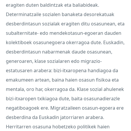
eragiten duten baldintzak eta baliabideak.
Determinatzaile sozialen banaketa desorekatuak
desberdintasun sozialak eragiten ditu osasunean, eta
subalternitate- edo mendekotasun-egoeran dauden
kolektiboek osasunegoera okerragoa dute. Euskadin,
desberdintasun nabarmenak daude osasunean,
generoaren, klase sozialaren edo migrazio-
estatusaren arabera: bizi-itxaropena handiagoa da
emakumeen artean, baina haien osasun fisikoa eta
mentala, oro har, okerragoa da. Klase sozial ahulenek
bizi-itxaropen txikiagoa dute, baita osasunadierazle
negatiboagoek ere. Migratzaileen osasun-egoera ere
desberdina da Euskadin jatorriaren arabera.
Herritarren osasuna hobetzeko politikek haien