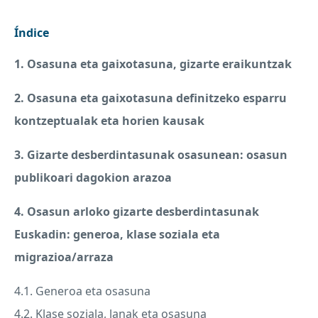
Índice
1. Osasuna eta gaixotasuna, gizarte eraikuntzak
2. Osasuna eta gaixotasuna definitzeko esparru
kontzeptualak eta horien kausak
3. Gizarte desberdintasunak osasunean: osasun
publikoari dagokion arazoa
4. Osasun arloko gizarte desberdintasunak
Euskadin: generoa, klase soziala eta
migrazioa/arraza
4.1. Generoa eta osasuna
4.2. Klase soziala, lanak eta osasuna