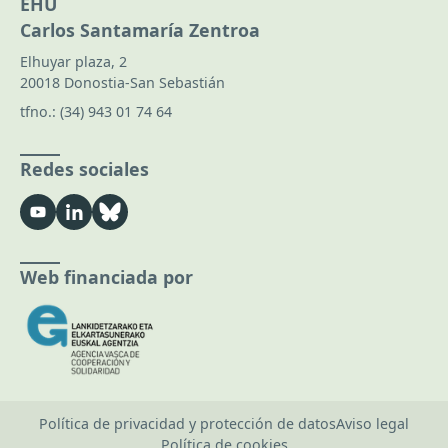
EHU
Carlos Santamaría Zentroa
Elhuyar plaza, 2
20018 Donostia-San Sebastián
tfno.:
(34) 943 01 74 64
Redes sociales
Web financiada por
Política de privacidad y protección de datos
Aviso legal
Política de cookies