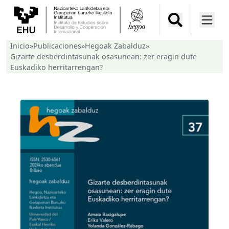
Inicio
»
Publicaciones
»
Hegoak Zabalduz
»
Gizarte desberdintasunak osasunean: zer eragin dute
Euskadiko herritarrengan?