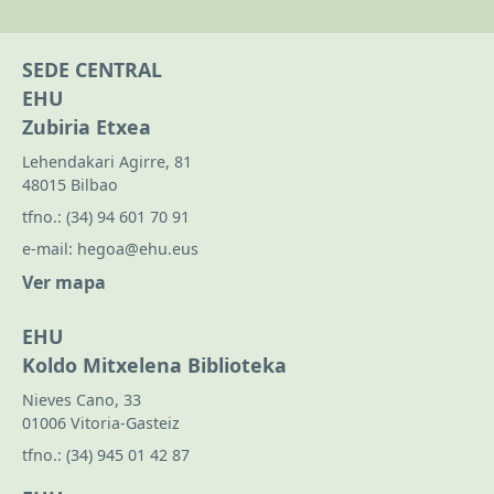
SEDE CENTRAL
EHU
Zubiria Etxea
Lehendakari Agirre, 81
48015 Bilbao
tfno.:
(34) 94 601 70 91
e-mail:
hegoa@ehu.eus
Ver mapa
EHU
Koldo Mitxelena Biblioteka
Nieves Cano, 33
01006 Vitoria-Gasteiz
tfno.:
(34) 945 01 42 87