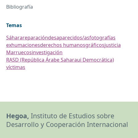
Bibliografía
Temas
Sáhara
reparación
desaparecidos/as
fotografías
exhumaciones
derechos humanos
gráficos
justicia
Marruecos
investigación
RASD (República Árabe Saharaui Democrática)
víctimas
Hegoa,
Instituto de Estudios sobre
Desarrollo y Cooperación Internacional