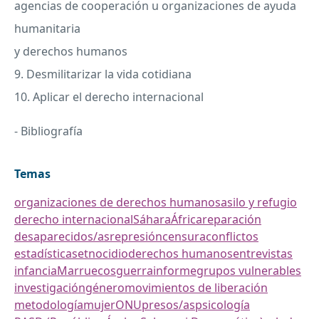
agencias de cooperación u organizaciones de ayuda
humanitaria
y derechos humanos
9. Desmilitarizar la vida cotidiana
10. Aplicar el derecho internacional
- Bibliografía
Temas
organizaciones de derechos humanos
asilo y refugio
derecho internacional
Sáhara
África
reparación
desaparecidos/as
represión
censura
conflictos
estadísticas
etnocidio
derechos humanos
entrevistas
infancia
Marruecos
guerra
informe
grupos vulnerables
investigación
género
movimientos de liberación
metodología
mujer
ONU
presos/as
psicología