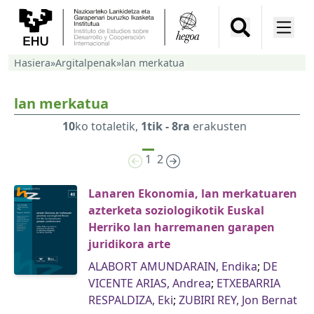
Hasiera
»
Argitalpenak
»
lan merkatua
lan merkatua
10
ko totaletik,
1tik - 8ra
erakusten
1
2
Lanaren Ekonomia, lan merkatuaren
azterketa soziologikotik Euskal
Herriko lan harremanen garapen
juridikora arte
ALABORT AMUNDARAIN, Endika
;
DE
VICENTE ARIAS, Andrea
;
ETXEBARRIA
RESPALDIZA, Eki
;
ZUBIRI REY, Jon Bernat