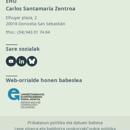
EHU
Carlos Santamaría Zentroa
Elhuyar plaza, 2
20018 Donostia-San Sebastián
tfno.:
(34) 943 01 74 64
Sare sozialak
Web-orrialde honen babeslea
Pribatasun politika eta datuen babesa
Lege oharra eta baldintza orokorrak
Cookie politika