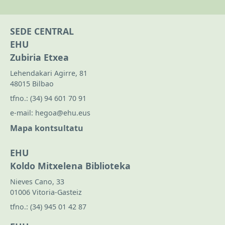
SEDE CENTRAL
EHU
Zubiria Etxea
Lehendakari Agirre, 81
48015 Bilbao
tfno.:
(34) 94 601 70 91
e-mail:
hegoa@ehu.eus
Mapa kontsultatu
EHU
Koldo Mitxelena Biblioteka
Nieves Cano, 33
01006 Vitoria-Gasteiz
tfno.:
(34) 945 01 42 87