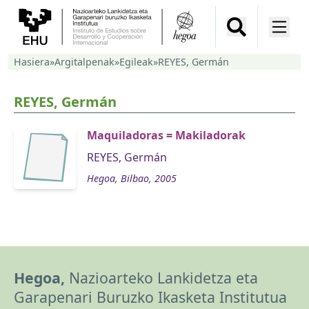
Hasiera
»
Argitalpenak
»
Egileak
»
REYES, Germán
REYES, Germán
Maquiladoras = Makiladorak
REYES, Germán
Hegoa, Bilbao, 2005
Hegoa,
Nazioarteko Lankidetza eta
Garapenari Buruzko Ikasketa Institutua