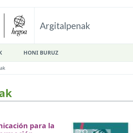
Argitalpenak
K
HONI BURUZ
oak
ak
icación para la