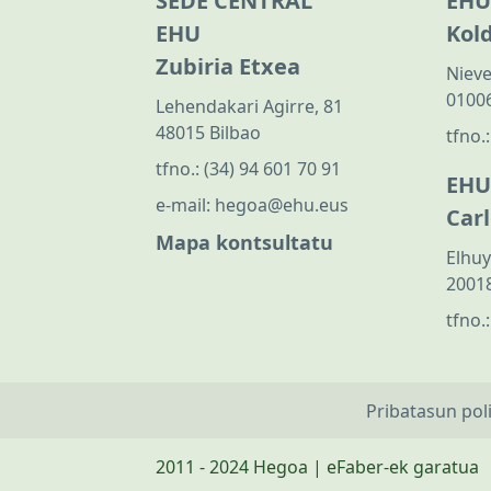
SEDE CENTRAL
EHU
EHU
Kol
Zubiria Etxea
Nieve
01006
Lehendakari Agirre, 81
48015 Bilbao
tfno.
tfno.:
(34) 94 601 70 91
EHU
e-mail:
hegoa@ehu.eus
Car
Mapa kontsultatu
Elhuy
20018
tfno.
Pribatasun pol
2011 - 2024 Hegoa | eFaber-ek garatua