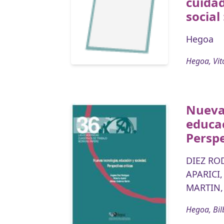
cuida
social
Hegoa
Hegoa, Vit
Nueva
educac
Perspe
DIEZ RO
APARICI,
MARTIN,
Hegoa, Bil