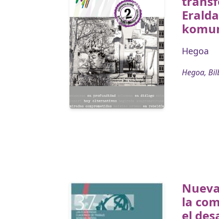
trans
Erald
komun
Hegoa
Hegoa, Bil
Nueva
la co
el de