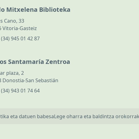
do Mitxelena Biblioteka
s Cano, 33
 Vitoria-Gasteiz
:
(34) 945 01 42 87
los Santamaría Zentroa
ar plaza, 2
 Donostia-San Sebastián
:
(34) 943 01 74 64
itika eta datuen babesa
Lege oharra eta baldintza orokorra