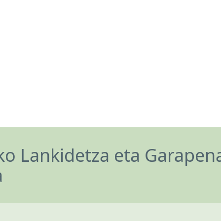
o Lankidetza eta Garapen
a