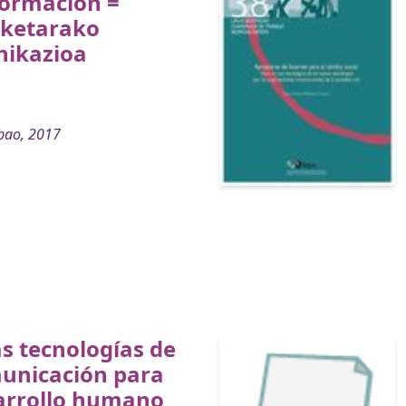
formación =
aketarako
ikazioa
bao, 2017
s tecnologías de
municación para
sarrollo humano