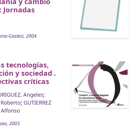
dania y cambio
 : Jornadas
oria-Gasteiz, 2004
s tecnologías,
ión y sociedad .
ctivas críticas
DRIGUEZ, Angeles
;
 Roberto
;
GUTIERREZ
 Alfonso
bao, 2003