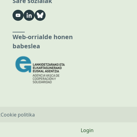
Sare sozialak
Web-orrialde honen
babeslea
k
Cookie politika
Login