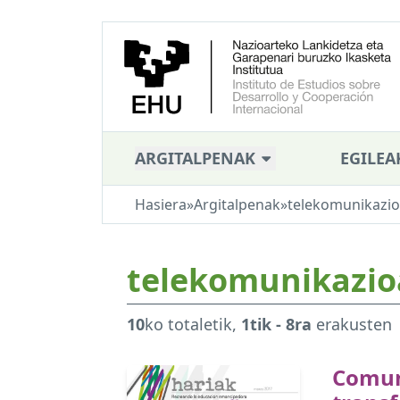
ARGITALPENAK
EGILEA
Hasiera
»
Argitalpenak
»
telekomunikazi
telekomunikazio
10
ko totaletik,
1tik - 8ra
erakusten
Comun