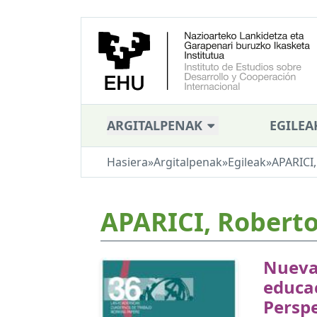
ARGITALPENAK
EGILEA
Hasiera
»
Argitalpenak
»
Egileak
»
APARICI
APARICI, Robert
Nueva
educac
Perspe