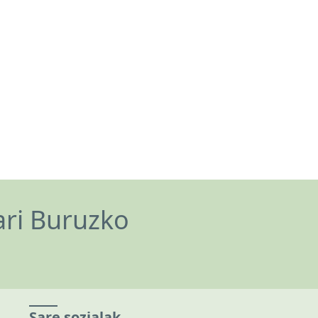
ari Buruzko
Sare sozialak