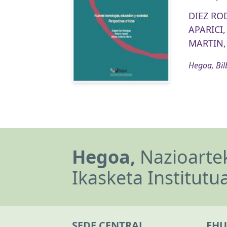
DIEZ RO
APARICI,
MARTIN,
Hegoa, Bil
Hegoa,
Nazioartek
Ikasketa Institutu
SEDE CENTRAL
EHU