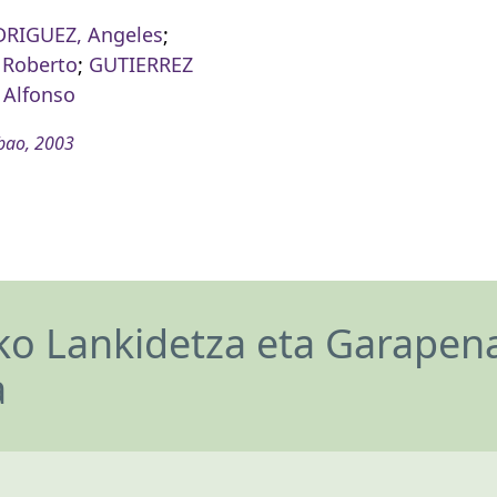
DRIGUEZ, Angeles
;
 Roberto
;
GUTIERREZ
 Alfonso
bao, 2003
o Lankidetza eta Garapen
a