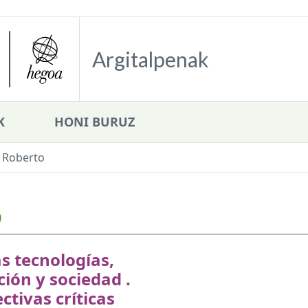
Argitalpenak
K
HONI BURUZ
, Roberto
o
s tecnologías,
ión y sociedad .
ctivas críticas